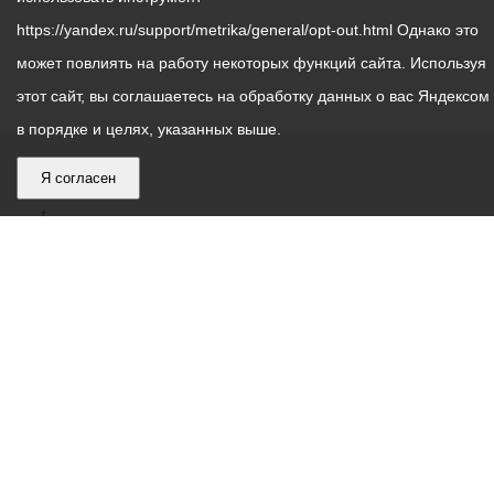
https://yandex.ru/support/metrika/general/opt-out.html Однако это
может повлиять на работу некоторых функций сайта. Используя
этот сайт, вы соглашаетесь на обработку данных о вас Яндексом
в порядке и целях, указанных выше.
Я согласен
График
С понедельника по пятницу – с 9.00 до 18.00
работы
Телефон контакт-центра АМС г. Владикавказ
30-30-30
администрации
звонки принимаются с 9:00 до 18:00
местного
Круглосуточный телефон Единой дежурной
самоуправления
диспетчерской службы
53-19-19
города
Электронная почта:
ams@vladikavkaz.alania.gov.ru