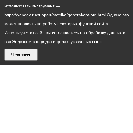
использовать инструмент —
https://yandex.ru/support/metrika/general/opt-out.html Однако это
может повлиять на работу некоторых функций сайта.
Используя этот сайт, вы соглашаетесь на обработку данных о
вас Яндексом в порядке и целях, указанных выше.
Я согласен
График
С понедельника по пятницу – с 9.00 до 18.00
работы
Телефон контакт-центра АМС г. Владикавказ
30-30-30
администрации
звонки принимаются с 9:00 до 18:00