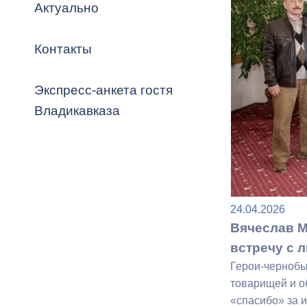
Владикавка
Актуально
Распоряжен
Контакты
ОРВ и эксп
Оценка деят
Экспресс-анкета гостя
местного с
Владикавказа
Открытые д
24.04.2026
Вячеслав М
встречу с 
Герои-чернобы
Информация
товарищей и о
проверок
«спасибо» за 