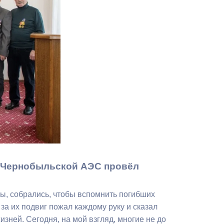
Противодействие коррупции
Градостроительная деятельность
Формирование комфортной
в
городской среды
о
Бюджет для граждан
Пространственные сведения
Гражданская оборона в
чрезвычайных ситуациях
а Чернобыльской АЭС провёл
Незаконное строительство
зы, собрались, чтобы вспомнить погибших
и
Информация финансового
а их подвиг пожал каждому руку и сказал
органа
зней. Сегодня, на мой взгляд, многие не до