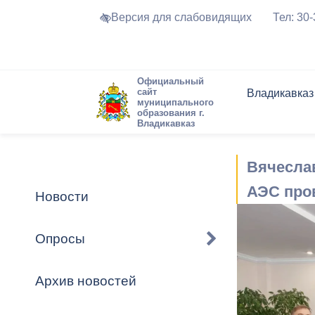
Версия для слабовидящих
Тел: 30
Официальный
сайт
Владикавказ
муниципального
образования г.
Владикавказ
Общие свед
Структура
Интернет-п
Председате
Структура
Новости
Реестры ма
Вячесла
Устав город
Торги и Кон
расписание
Обратная с
Комиссии
Новостная 
Актуально
АЭС про
Новости
Города-поб
Программа
Противодей
Достоприме
Опросы
Владикавка
Формы обра
График при
принимаемы
Архив новостей
Презентаци
рассмотрен
городского 