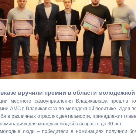
з
ия, постановления
Кадровая политика
ертиза НПА
Контактная информация
ельности органов
Списки граждан, состоящих на
амоуправления
учете в качестве нуждающихся 
улучшении жилищных условий п
г. Владикавказ
анные
Общественное обсуждение
документов стратегического
вказе вручили премии в области молодежной
планирования
ции местного самоуправления Владикавказа прошла т
мии АМС г. Владикавказа по молодежной политике. Идея п
бя в различных отраслях деятельности, принадлежит гла
 о результатах
Порядок обжалования решений 
 номинациях для молодых людей в возрасте до 30 лет.
действий органов местного
молодые люди – победители в номинациях получили бла
самоуправления