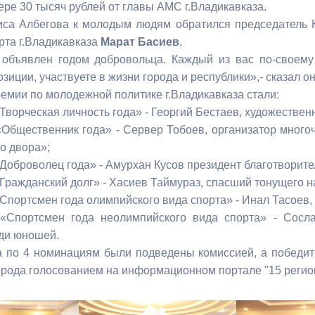
ере 30 тысяч рублей от главы АМС г.Владикавказа.
са Албегова к молодым людям обратился председатель К
ный контроль
Выборы 2026
рта г.Владикавказа
Марат Басиев
.
 объявлен годом добровольца. Каждый из вас по-своему
зиции, участвуете в жизни города и республики»,- сказал о
емии по молодежной политике г.Владикавказа стали:
Творческая личность года» - Георгий Бестаев, художестве
Общественник года» - Сервер Тобоев, организатор много
о двора»;
Доброволец года» - Амурхан Кусов президент благотворите
Гражданский долг» - Хасиев Таймураз, спасший тонущего н
Спортсмен года олимпийского вида спорта» - Инал Тасоев
«Спортсмен года неолимпийского вида спорта» - Сосла
ди юношей.
а по 4 номинациям были подведены комиссией, а победи
орода голосованием на информационном портале "15 регио