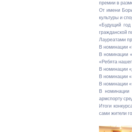
премии в разм
От имени Бори
Муниципаль
культуры и спо
«Будущий год
гражданской по
Лауреатами пр
В номинации «
В номинации «
«Ребята нашег
В номинации «
В номинации «
В номинации «
В номинации 
армспорту сре
Итоги конкурс
сами жители г