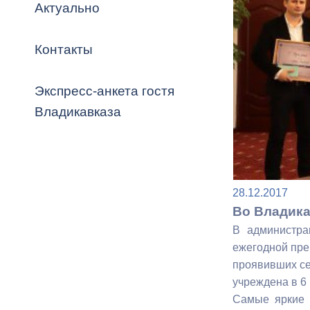
Владикавка
Актуально
Распоряжен
Контакты
ОРВ и эксп
Оценка деят
Экспресс-анкета гостя
местного с
Владикавказа
Открытые д
28.12.2017
Во Владика
В администра
ежегодной пре
проявивших се
Информация
учреждена в 6
проверок
Самые яркие 