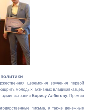
Противодействие коррупции
Градостроительная деятельность
Формирование комфортной
в
городской среды
о
Бюджет для граждан
Пространственные сведения
Гражданская оборона в
чрезвычайных ситуациях
 политики
оржественная церемония вручения первой
Незаконное строительство
оощрить молодых, активных владикавказцев,
ве администрации
Борису Албегову
. Премия
и
Информация финансового
органа
годарственные письма, а также денежные