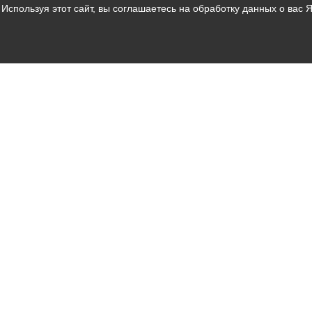
Используя этот сайт, вы соглашаетесь на обработку данных о вас 
Владикавказ
АМС
Интернет приемная
Собрание представителей
Общественный Совет
Пресс-центр
Общественный транспорт