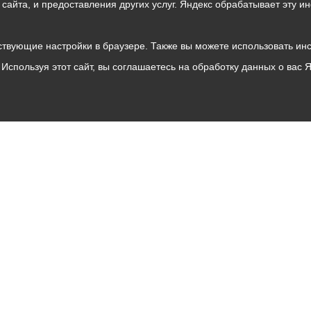
о сайта, и предоставления других услуг. Яндекс обрабатывает эту
твующие настройки в браузере. Также вы можете использовать инстру
Используя этот сайт, вы соглашаетесь на обработку данных о вас 
Владикавказ
АМС
Интернет приемная
Собрание представителей
Общественный Совет
Пресс-центр
Общественный транспорт