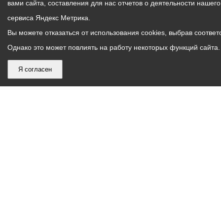
вами сайта, составления для нас отчетов о деятельности нашег
сервиса Яндекс Метрика.
Вы можете отказаться от использования cookies, выбрав соответс
Однако это может повлиять на работу некоторых функций сайта. 
Я согласен
График
С понедельника по пятницу – с 9.00 до 18.00
работы
Телефон контакт-центра АМС г. Владикавказ
30-30-30
администрации
звонки принимаются с 9:00 до 18:00
местного
Круглосуточный телефон Единой дежурной