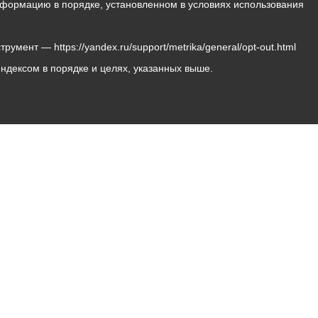
 информацию в порядке, установленном в условиях использования
мент — https://yandex.ru/support/metrika/general/opt-out.html
Яндексом в порядке и целях, указанных выше.
Владикавказ, пл. Штыба, №2
Тел:
+7 (8672) 55-00-34
Главный редактор: Биазарти Д. К.
Свидетельство о регистрации СМИ ЭЛ № ФС 77 –
75258 от 07.03.2019 выданное Федеральной Службой
по надзору в сфере связи, информационных
технологий и массовых коммуникаций