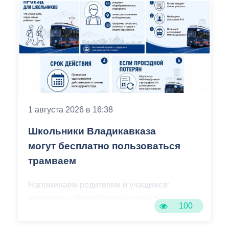
Чтобы получить школьный проездной,
необходимо сдать фотографию 3×4 в
администрацию своей школы.
Проездной будет действовать до конца
календарного года. Пользоваться
проездным удостоверением может
только ученик, на имя которого он
оформлен.
1 августа 2026 в 16:38
Напомним, ранее, администрация
Школьники Владикавказа
Владикавказа обещала, что льгота
могут бесплатно пользоваться
сохранится и будет предоставляться в
трамваем
рамках нового нормативного порядка.
Изменения были связаны с тем, что в
Напоминаем родителям и учащимся:
начале 2026 года полномочия по
школьники общеобразовательных
организации пассажирских перевозок
100
учреждений Владикавказа имеют право
перешли в республиканский Комитет по
на бесплатный проезд в городском
транспорту.