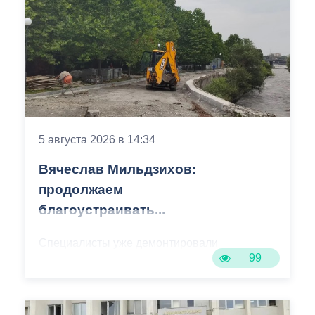
5 августа 2026 в 14:34
Вячеслав Мильдзихов:
продолжаем
благоустраивать...
Специалисты уже демонтировали
99
старое асфальтовое покрытие и
ограждение реки. Сейчас рабочие
устанавливают бордюры и поребрики,
готовят основания будущих дорожек к