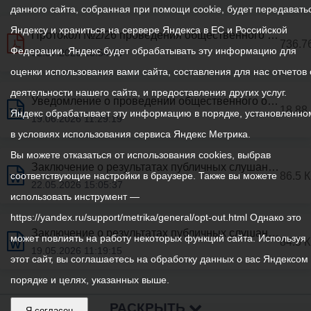
данного сайта, собранная при помощи cookie, будет передавать
Яндексу и храниться на сервере Яндекса в ЕС и Российской
Протокол №2/26 проведения общественного обсуждения проекта постановления АМС г.Владикаваза «О внесении изменений в постановление АМС г.Владикавказа от 21.05.2019 №642 «Об утверждении муниципальной программы «Информатизация АМС г.Владикавказа»
736.7
Федерации. Яндекс будет обрабатывать эту информацию для
02.07.2026 13:54:19
оценки использования вами сайта, составления для нас отчетов 
деятельности нашего сайта, и предоставления других услуг.
Уведомление о проведении общественного обсуждения документа стратегического планирования
18.88
Яндекс обрабатывает эту информацию в порядке, установленно
19.06.2026 11:29:19
в условиях использования сервиса Яндекс Метрика.
Вы можете отказаться от использования cookies, выбрав
Заключение о результатах публичных слушаний по проекту решения Собрания представителей г.Владикавказа «Об исполнении бюджета муниципального образования г.Владикавказ за 2025 год» от 22 мая 2026г.
86.5 
соответствующие настройки в браузере. Также вы можете
22.05.2026 15:05:37
использовать инструмент —
https://yandex.ru/support/metrika/general/opt-out.html Однако это
Заключение о результатах публичных слушаний по вопросам предоставления разрешений на условно разрешенный вид использования земельных участков от 12 мая 2026 г.
может повлиять на работу некоторых функций сайта. Используя
84.5 
19.05.2026 11:19:15
этот сайт, вы соглашаетесь на обработку данных о вас Яндексом
порядке и целях, указанных выше.
РАСКРЫТЬ
Я согласен