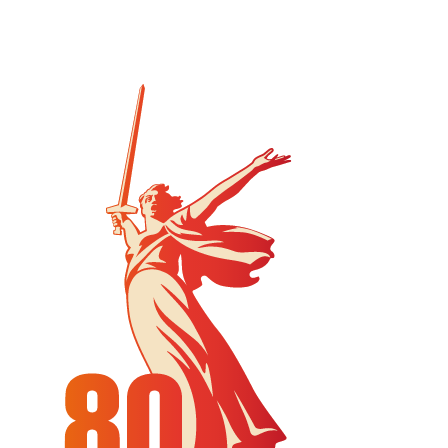
электрическом транспорте по
школьному проездному удостоверению.
Чтобы воспользоваться льготой,
необходимо оформить школьный
проездной.
Что еще важно знать - смотрите в
карточках.