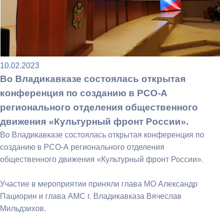
10.02.2023
Во Владикавказе состоялась открытая
конференция по созданию в РСО-А
регионального отделения общественного
движения «Культурный фронт России».
Во Владикавказе состоялась открытая конференция по
созданию в РСО-А регионального отделения
общественного движения «Культурный фронт России».
Участие в мероприятии приняли глава МО Александр
Пациорин и глава АМС г. Владикавказа Вячеслав
Мильдзихов.