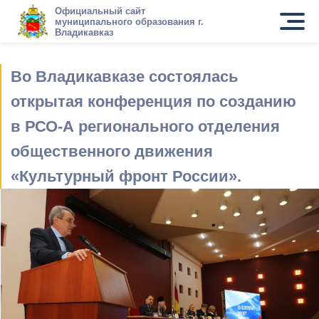
Официальный сайт
муниципального образования г.
Владикавказ
Во Владикавказе состоялась
открытая конференция по созданию
в РСО-А регионального отделения
общественного движения
«Культурный фронт России».