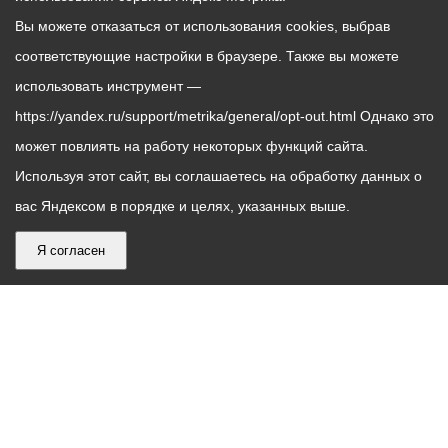
Вы можете отказаться от использования cookies, выбрав
соответствующие настройки в браузере. Также вы можете
использовать инструмент —
https://yandex.ru/support/metrika/general/opt-out.html Однако это
может повлиять на работу некоторых функций сайта.
Используя этот сайт, вы соглашаетесь на обработку данных о
вас Яндексом в порядке и целях, указанных выше.
Я согласен
График
С понедельника по пятницу – с 9.00 до 18.00