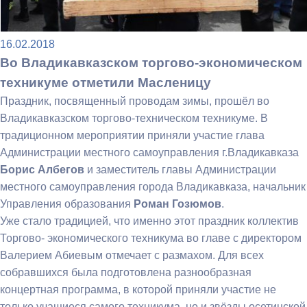
16.02.2018
Во Владикавказском торгово-экономическом
техникуме отметили Масленицу
Праздник, посвященный проводам зимы, прошёл во
Владикавказском торгово-техническом техникуме. В
традиционном мероприятии приняли участие глава
Администрации местного самоуправления г.Владикавказа
Борис Албегов
и з
аместитель главы Администрации
местного самоуправления города Владикавказа, начальник
Управления образования
Роман Гозюмов
.
Уже стало традицией, что именно этот праздник коллектив
Торгово- экономического техникума во главе с директором
Валерием Абиевым отмечает с размахом. Для всех
собравшихся была подготовлена разнообразная
концертная программа, в которой приняли участие не
только учащиеся самого техникума, но и звёзды осетинской