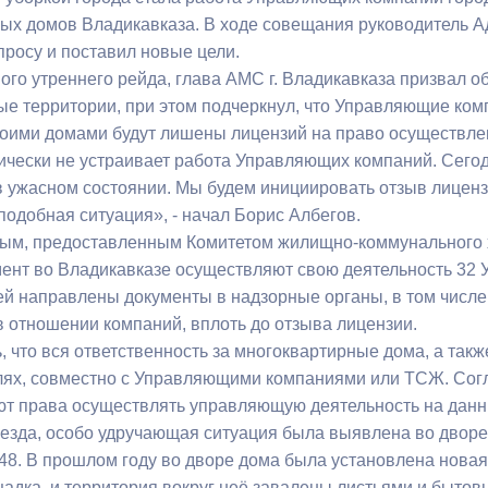
ых домов Владикавказа. В ходе совещания руководитель 
просу и поставил новые цели.
ный контроль
Выборы 2026
ого утреннего рейда, глава АМС г. Владикавказа призвал 
ые территории, при этом подчеркнул, что Управляющие ком
оими домами будут лишены лицензий на право осуществле
ически не устраивает работа Управляющих компаний. Сегод
 в ужасном состоянии. Мы будем инициировать отзыв лицен
подобная ситуация», - начал Борис Албегов.
ым, предоставленным Комитетом жилищно-коммунального хо
ент во Владикавказе осуществляют свою деятельность 32 
й направлены документы в надзорные органы, в том числ
в отношении компаний, вплоть до отзыва лицензии.
ь, что вся ответственность за многоквартирные дома, а та
лях, совместно с Управляющими компаниями или ТСЖ. Сог
ют права осуществлять управляющую деятельность на данн
бъезда, особо удручающая ситуация была выявлена во дворе
248. В прошлом году во дворе дома была установлена нова
щадка, и территория вокруг неё завалены листьями и быто