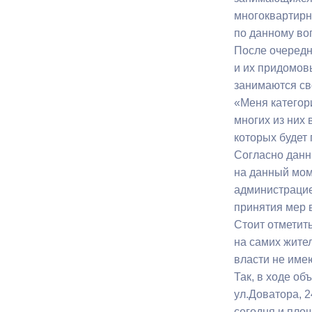
многоквартирн
по данному во
Муниципаль
После очередн
и их придомов
занимаются св
«Меня категор
многих из них
которых будет 
Согласно данн
на данный мом
администрацие
принятия мер 
Стоит отметит
на самих жите
власти не име
Так, в ходе о
ул.Доватора, 
сегодня и пло