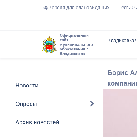
Версия для слабовидящих
Тел: 30
Официальный
сайт
Владикавказ
муниципального
образования г.
Владикавказ
Общие свед
Структура
Интернет-п
Председате
Структура
Новости
Реестры ма
Борис А
Устав город
Торги и Кон
расписание
Обратная с
Комиссии
Новостная 
Актуально
компани
Новости
Города-поб
Программа
Противодей
Достоприме
Опросы
Владикавка
Формы обра
График при
принимаемы
Архив новостей
Презентаци
рассмотрен
городского 