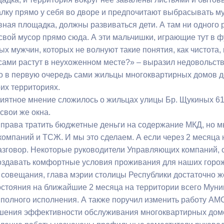
лку прямо у себя во дворе и предпочитают выбрасывать му
вная площадка, должны развиваться дети. А там ни одного 
вой мусор прямо сюда. А эти мальчишки, играющие тут в ф
х мужчин, которых не волнуют такие понятия, как чистота, 
 сами растут в неухоженном месте?» – выразил недовольств
то в первую очередь сами жильцы многоквартирных домов 
их территориях.
иятное мнение сложилось о жильцах улицы Бр. Щукиных 6
свои же окна.
права тратить бюджетные деньги на содержание МКД, но м
омпаний и ТСЖ. И мы это сделаем. А если через 2 месяца н
азговор. Некоторые руководители Управляющих компаний, су
оздавать комфортные условия проживания для наших горожа
 совещания, глава мэрии столицы Республики достаточно ж
остояния на ближайшие 2 месяца на территории всего Муни
 полного исполнения. А также поручил изменить работу А
ения эффективности обслуживания многоквартирных домов