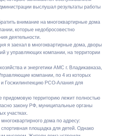
Бесплатная юридическая помощь
Администрации выслушал результаты работы
обратить внимание на многоквартирные дома
пании, которые недобросовестно
ния деятельности.
ня я заехал в многоквартирные дома, дворы
зий у управляющих компании, на территории
зяйства и энергетики АМС г. Владикавказа,
Управляющие компании, по 4 из которых
е и Госжилинпекцию РСО-Алания для
кже придомовую территорию лежит полностью
ласно закону РФ, муниципальные органы
ых участках.
 многоквартирного дома по адресу:
я спортивная площадка для детей. Однако
вым мусором. Жители дома устроили