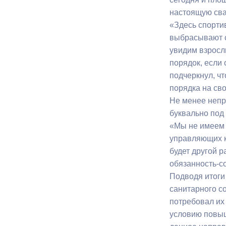
настоящую сва
«Здесь спорти
выбрасывают с
увидим взрослы
порядок, если
подчеркнул, ч
порядка на сво
Не менее непр
буквально под 
«Мы не имеем 
управляющих к
будет другой р
обязанность-с
Подводя итоги
санитарного с
потребовал их
условию повыш