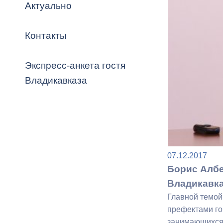
Владикавка
Актуально
Распоряжен
Контакты
ОРВ и эксп
Оценка деят
Экспресс-анкета гостя
местного с
Владикавказа
Открытые д
07.12.2017
Борис Албе
Владикавк
Информация
Главной темой
проверок
префектами го
занимающихся 