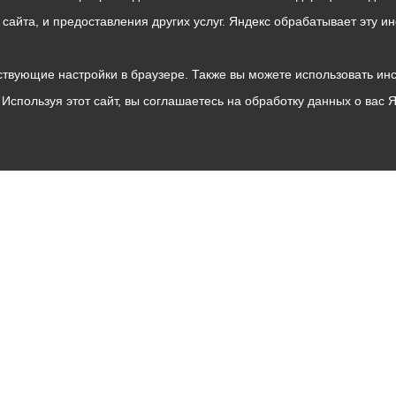
о сайта, и предоставления других услуг. Яндекс обрабатывает эту
твующие настройки в браузере. Также вы можете использовать инстру
Используя этот сайт, вы соглашаетесь на обработку данных о вас 
Владикавказ
АМС
Интернет приемная
Собрание представителей
Общественный Совет
Пресс-центр
Общественный транспорт