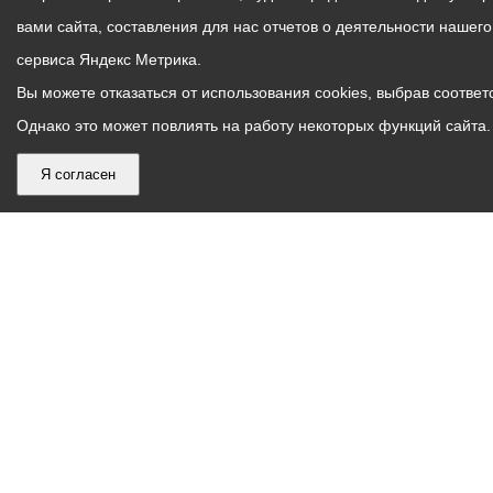
вами сайта, составления для нас отчетов о деятельности нашег
сервиса Яндекс Метрика.
Вы можете отказаться от использования cookies, выбрав соответс
Однако это может повлиять на работу некоторых функций сайта. 
Я согласен
График
С понедельника по пятницу – с 9.00 до 18.00
работы
Телефон контакт-центра АМС г. Владикавказ
30-30-30
администрации
звонки принимаются с 9:00 до 18:00
местного
Круглосуточный телефон Единой дежурной