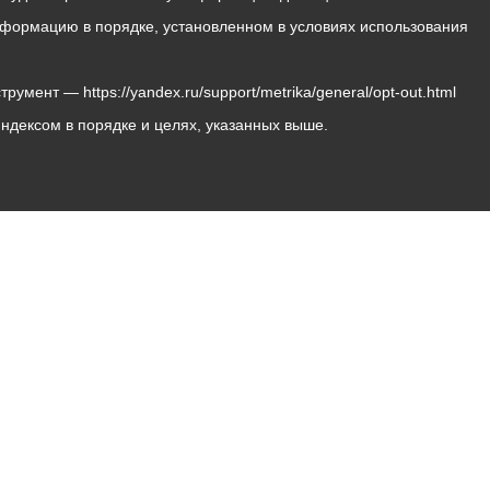
 информацию в порядке, установленном в условиях использования
мент — https://yandex.ru/support/metrika/general/opt-out.html
Яндексом в порядке и целях, указанных выше.
Владикавказ, пл. Штыба, №2
Тел:
+7 (8672) 55-00-34
Главный редактор: Биазарти Д. К.
Свидетельство о регистрации СМИ ЭЛ № ФС 77 –
75258 от 07.03.2019 выданное Федеральной Службой
по надзору в сфере связи, информационных
технологий и массовых коммуникаций