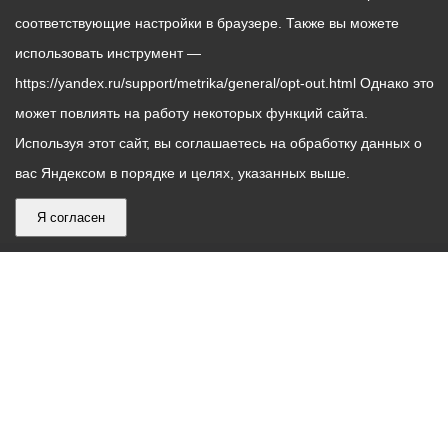
соответствующие настройки в браузере. Также вы можете
использовать инструмент —
https://yandex.ru/support/metrika/general/opt-out.html Однако это
может повлиять на работу некоторых функций сайта.
Используя этот сайт, вы соглашаетесь на обработку данных о
вас Яндексом в порядке и целях, указанных выше.
Я согласен
График
С понедельника по пятницу – с 9.00 до 18.00
работы
Телефон контакт-центра АМС г. Владикавказ
30-30-30