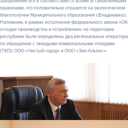
захоронение его в соответствии со всеми установленными
правилами, что положительно отразится на экологическом
благополучии Муниципального образования г.Владикавказ.
Напомним, в рамках исполнения федерального закона «Об
отходах производства и потребления» на территории
республики были определены два региональных оператора
по обращению с твердыми коммунальными отходами
(ТКО): ООО «Чистый город» и ООО «Эко-Альянс».