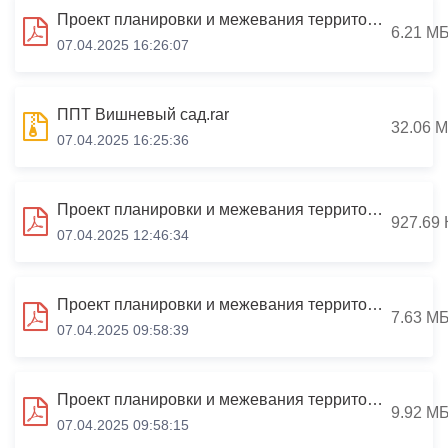
Проект планировки и межевания территории с целью размещения магазина (объект капитального строительства, предназначенного для продажи товаров) по адресу: Республика Северная Осетия-Алания, город Владикавказ, ул. Комсомольская (район СНО "Наука", 3-я линия
6.21 М
07.04.2025 16:26:07
ППТ Вишневый сад.rar
32.06 
07.04.2025 16:25:36
Проект планировки и межевания территории в границах кадастрового квартала 15:09:0011501 (Черменское шоссе, 6)
927.69 
07.04.2025 12:46:34
Проект планировки и межевания территории части кадастрового квартала № 15:09:0031902, земельный участок с кадастровыми номером 15:09:0031902:20 по адресу РСО-Алания, г. Владикавказ, Затеречный МО, ш. Гизельское, 4 «а»
7.63 М
07.04.2025 09:58:39
Проект планировки и межевания территории части кадастрового квартала № 15:09:0040402, расположенного по адресу: РСО-Алания, г. Владикавказ, Северо-Западный МО, ул. Астана Кесаева, 33 в, земельный участок № 15:09:0040402:2104
9.92 М
07.04.2025 09:58:15