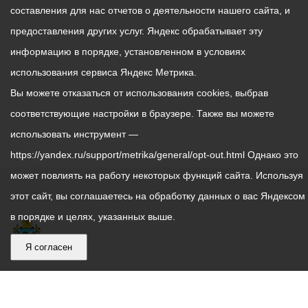
составления для нас отчетов о деятельности нашего сайта, и
предоставления других услуг. Яндекс обрабатывает эту
информацию в порядке, установленном в условиях
использования сервиса Яндекс Метрика.
Вы можете отказаться от использования cookies, выбрав
соответствующие настройки в браузере. Также вы можете
использовать инструмент —
https://yandex.ru/support/metrika/general/opt-out.html Однако это
может повлиять на работу некоторых функций сайта. Используя
этот сайт, вы соглашаетесь на обработку данных о вас Яндексом
в порядке и целях, указанных выше.
Я согласен
График
С понедельника по пятницу – с 9.00 до 18.00
работы
Телефон контакт-центра АМС г. Владикавказ
30-30-30