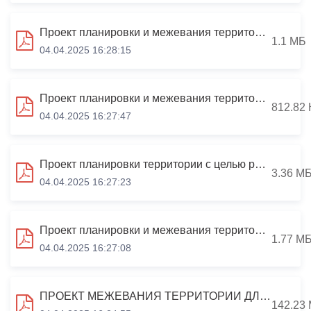
Проект планировки и межевания территории в границах кадастрового квартала 15:09:0031402 (ул. Гадиева, 81а)
1.1 МБ
04.04.2025 16:28:15
Проект планировки и межевания территории в границах кадастрового квартала 15:09:0021401 (ул. Шмулевича)
812.82 
04.04.2025 16:27:47
Проект планировки территории с целью размещения многоквартирного жилого дома по адресу: Республика Северная Осетия-Алания, город Владикавказ, ул. Алихана Гагкаева (район рынка "Викалина"), с кадастровыми номерами ЗУ 15:09:0040903:401
3.36 М
04.04.2025 16:27:23
Проект планировки и межевания территории в границах кадастрового квартала 15:09:0040305 (ул. Весенняя, 13а)
1.77 М
04.04.2025 16:27:08
ПРОЕКТ МЕЖЕВАНИЯ ТЕРРИТОРИИ ДЛЯ РАЗМЕЩЕНИЯ КОМПЛЕКСНОЙ ЖИЛОЙ ЗАСТРОЙКИ ПО АДРЕСУ: Г.ВЛАДИКАВКАЗ, УЛИЦА ЗУРАБА МАГКАЕВА/ШМУЛЕВИЧА,2 2024/7707-ПМТ
142.23