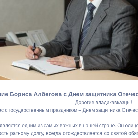
з
ия, постановления
Кадровая политика
ертиза НПА
Контактная информация
ельности органов
Списки граждан, состоящих на
амоуправления
учете в качестве нуждающихся 
улучшении жилищных условий п
г. Владикавказ
анные
Общественное обсуждение
документов стратегического
ие Бориса Албегова с Днем защитника Отечес
планирования
Дорогие владикавказцы!
с с государственным праздником – Днем защитника Отечес
 о результатах
Порядок обжалования решений 
 является одним из самых важных в нашей стране. Он олице
действий органов местного
ость ратному долгу, всегда отождествляется со святой об
самоуправления