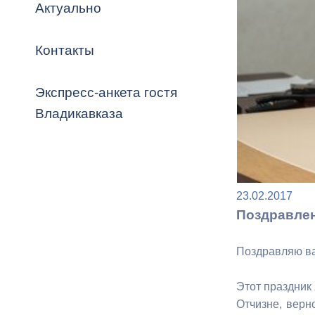
Владикавка
Актуально
Распоряжен
Контакты
ОРВ и эксп
Оценка деят
Экспресс-анкета гостя
местного с
Владикавказа
Открытые д
23.02.2017
Поздравлен
Поздравляю ва
Информация
Этот праздник
проверок
Отчизне, верн