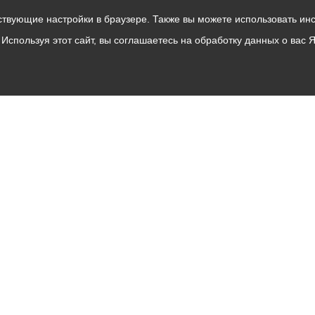
твующие настройки в браузере. Также вы можете использовать инстру
Используя этот сайт, вы соглашаетесь на обработку данных о вас 
Владикавказ
АМС
Интернет приемная
Собрание представителей
Общественный Совет
Пресс-центр
Общественный транспорт