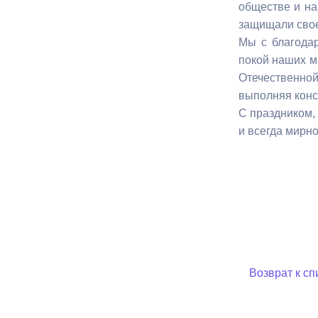
обществе и на
защищали свое
Муниципаль
Мы с благодар
покой наших ма
Отечественной 
выполняя конс
С праздником,
и всегда мирно
Возврат к сп