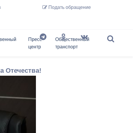
з
Подать обращение
венный
Пресс-
Общественный
центр
транспорт
История Владикавказа
Предпринимательство
слово
Обзор обращений граждан
Депутаты
Документы
Архив новостей
Транспорт онлайн
а Отечества!
Нормативные акты
Перечень подведомственных
организаций
Регламент
Фотогалерея
Экспресс-анкета гостя
Правовые акты
Владикавказ на карте
Владикавказа
Информация ЖКХ
Контактная информация
Отбор временных перевозчиков
Почетные граждане г.
(до проведения открытого
Владикавказа
Перечень информационных
конкурса, но не более чем 180
систем и реестров
дней)
Экономика города