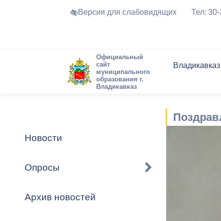
Версия для слабовидящих
Тел: 30
Официальный
сайт
Владикавказ
муниципального
образования г.
Владикавказ
Общие свед
Структура
Интернет-п
Председате
Структура
Новости
Реестры ма
Поздрав
Устав город
Торги и Кон
расписание
Обратная с
Комиссии
Новостная 
Актуально
Новости
Города-поб
Программа
Противодей
Достоприме
Опросы
Владикавка
Формы обра
График при
принимаемы
Архив новостей
Презентаци
рассмотрен
городского 