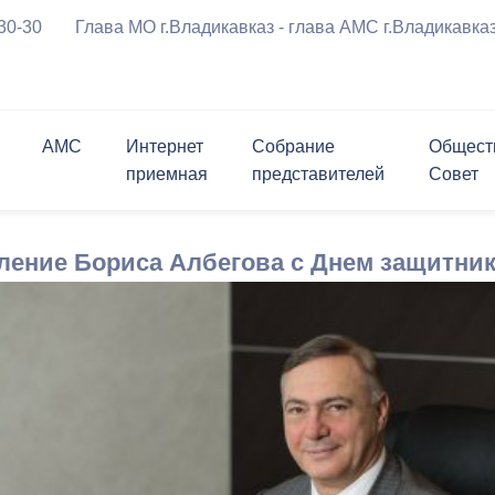
-30-30
Глава МО г.Владикавказ - глава АМС г.Владикавка
АМС
Интернет
Собрание
Общест
приемная
представителей
Совет
ения
Символика города
График приема граждан
Приветственное 
риемная
ль
ршрутов с
Проверить статус обращения
Заместители
Состав
Опросы
Открытые конкурсы
ление Бориса Албегова с Днем защитник
а
курсы
Мастер-план
Программы города
м движения ТС
Биография
вязь
лента
Структурные подразделения
Контакты
Контакты
Информация для граждан и
Личный блог
ратимы
Открытые данные
перевозчиков
 реформирования
ствие коррупции
Муниципальные услуги
Нормативные правовые акты
чательности
История в бронзе и камне
за
щений и заявлений,
ема граждан
Политика АМС г.Владикавказа в
Проекты правовых актов,
х АМС к
отношении обработки
внесенных в Собрание
я Генеральный план
ию
персональных данных
представителей г.Владикавказ
округа город