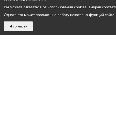
Вы можете отказаться от использования cookies, выбрав соответс
Однако это может повлиять на работу некоторых функций сайта. 
Я согласен
График
С понедельника по пятницу – с 9.00 до 18.00
работы
Телефон контакт-центра АМС г. Владикавказ
30-30-30
администрации
звонки принимаются с 9:00 до 18:00
местного
Круглосуточный телефон Единой дежурной
самоуправления
диспетчерской службы
53-19-19