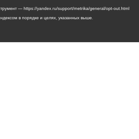
мент — https://yandex.ru/support/metrika/general/opt-out.html
Яндексом в порядке и целях, указанных выше.
Владикавказ, пл. Штыба, №2
Тел:
+7 (8672) 55-00-34
Главный редактор: Биазарти Д. К.
Свидетельство о регистрации СМИ ЭЛ № ФС 77 –
75258 от 07.03.2019 выданное Федеральной Службой
по надзору в сфере связи, информационных
технологий и массовых коммуникаций
Учредитель: Администрация местного самоуправления
г. Владикавказ