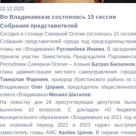
22.12.2020
Во Владикавказе состоялась 15 сессия
Собрания представителей
Сегодня в столице Северной Осетии состоялась 15 сессия
Собрания представителей города под председательством
главы мо г.Владикавказ
Русланбека Икаева
. В заседании
приняли участие Заместитель Председателя Парламента
Республики Северная Осетия – Алания
Батраз Билаонов
глава администрации местного самоуправления города
Тамерлан Фарниев
, прокурор Иристонского района по г.
Владикавказ
Олег Цораев
, председатель общественного
совета г.Владикавказ
Михаил Шаталов
.
На повестку дня 24 присутствующих депутатов было
вынесено 10 вопросов. С докладом «О бюджете
муниципального образования г.Владикавказ на 2021 год и
на плановый период 2022 и 2023 годов» выступил
заместитель главы АМС
Казбек Цоков
. В первом чтении