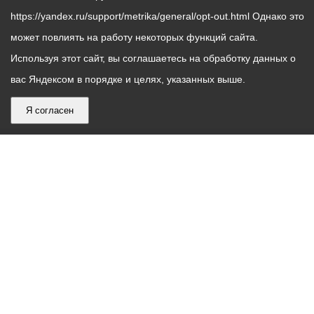
https://yandex.ru/support/metrika/general/opt-out.html Однако это
может повлиять на работу некоторых функций сайта.
Используя этот сайт, вы соглашаетесь на обработку данных о
вас Яндексом в порядке и целях, указанных выше.
Я согласен
График
С понедельника по пятницу – с 9.00 до 18.00
работы
Телефон контакт-центра АМС г. Владикавказ
30-30-30
администрации
звонки принимаются с 9:00 до 18:00
местного
Круглосуточный телефон Единой дежурной