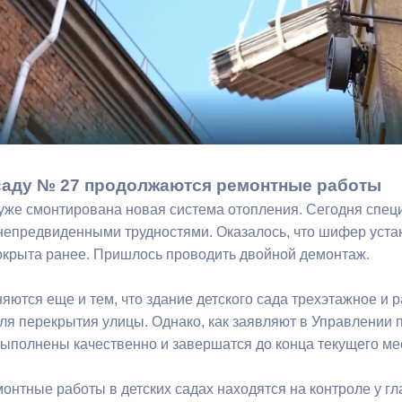
з
ия, постановления
Кадровая политика
ертиза НПА
Контактная информация
ельности органов
Списки граждан, состоящих на
амоуправления
учете в качестве нуждающихся 
улучшении жилищных условий п
г. Владикавказ
саду № 27 продолжаются ремонтные работы
уже смонтирована новая система отопления. Сегодня спец
 непредвиденными трудностями. Оказалось, что шифер уста
анные
Общественное обсуждение
крыта ранее. Пришлось проводить двойной демонтаж.
документов стратегического
планирования
ются еще и тем, что здание детского сада трехэтажное и р
ля перекрытия улицы. Однако, как заявляют в Управлении п
выполнены качественно и завершатся до конца текущего ме
 о результатах
Порядок обжалования решений 
действий органов местного
онтные работы в детских садах находятся на контроле у г
самоуправления