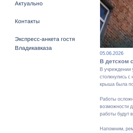
Владикавка
Актуально
Распоряжен
Контакты
ОРВ и эксп
Оценка деят
Экспресс-анкета гостя
местного с
Владикавказа
05.06.2026
В детском 
В учреждении 
столкнулись с
Открытые д
крыша была по
Работы осложня
возможности д
работы будут 
Информация
проверок
Напомним, рем