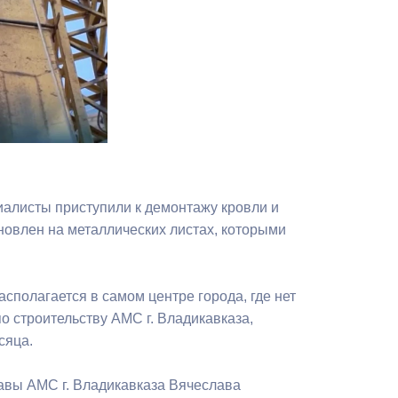
Противодействие коррупции
Градостроительная деятельность
Формирование комфортной
в
городской среды
о
Бюджет для граждан
Пространственные сведения
иалисты приступили к демонтажу кровли и
новлен на металлических листах, которыми
Гражданская оборона в
чрезвычайных ситуациях
асполагается в самом центре города, где нет
Незаконное строительство
о строительству АМС г. Владикавказа,
сяца.
и
Информация финансового
органа
лавы АМС г. Владикавказа Вячеслава