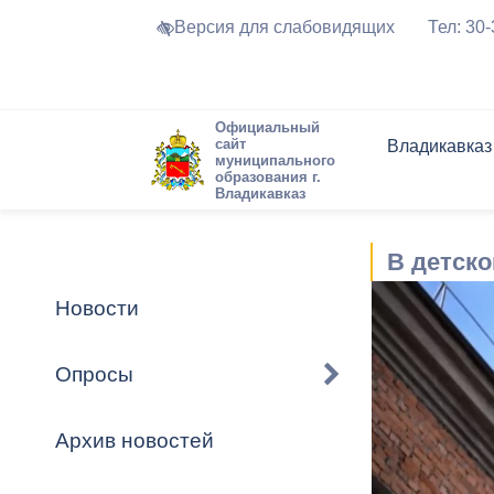
Версия для слабовидящих
Тел: 30
Официальный
сайт
Владикавказ
муниципального
образования г.
Владикавказ
Общие свед
Структура
Интернет-п
Председате
Структура
Новости
Реестры ма
В детск
Устав город
Торги и Кон
расписание
Обратная с
Комиссии
Новостная 
Актуально
Новости
Города-поб
Программа
Противодей
Достоприме
Опросы
Владикавка
Формы обра
График при
принимаемы
Архив новостей
Презентаци
рассмотрен
городского 