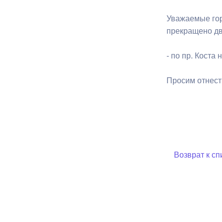
Уважаемые гор
Муниципаль
прекращено д
- по пр. Коста
Просим отнести
Возврат к сп