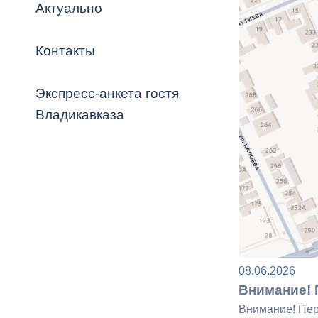
Владикавка
Актуально
Распоряжен
Контакты
ОРВ и эксп
Оценка деят
Экспресс-анкета гостя
местного с
Владикавказа
Открытые д
08.06.2026
Информация
Внимание! 
проверок
Внимание! Пер