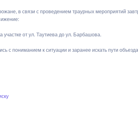
ожане, в связи с проведением траурных мероприятий завтра
ный контроль
Выборы 2026
вижение:
 на участке от ул. Таутиева до ул. Барбашова.
сь с пониманием к ситуации и заранее искать пути объезда
иску