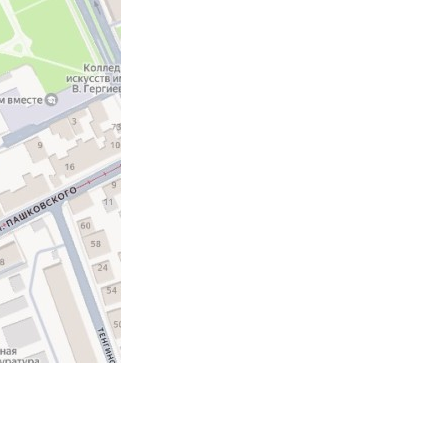
Противодействие коррупции
Градостроительная деятельность
Формирование комфортной
в
городской среды
о
Бюджет для граждан
Пространственные сведения
Гражданская оборона в
чрезвычайных ситуациях
Незаконное строительство
и
Информация финансового
органа