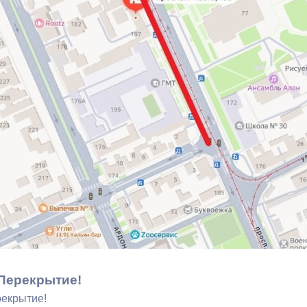
з
ия, постановления
Кадровая политика
ертиза НПА
Контактная информация
ельности органов
Списки граждан, состоящих на
амоуправления
учете в качестве нуждающихся 
улучшении жилищных условий п
г. Владикавказ
анные
Общественное обсуждение
документов стратегического
планирования
 о результатах
Порядок обжалования решений 
Перекрытие!
действий органов местного
екрытие!
самоуправления