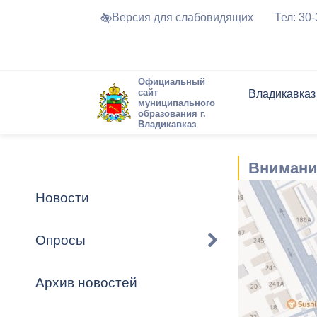
Версия для слабовидящих
Тел: 30
Официальный
сайт
Владикавказ
муниципального
образования г.
Владикавказ
Общие свед
Структура
Интернет-п
Председате
Структура
Новости
Реестры ма
Внимани
Устав город
Торги и Кон
расписание
Обратная с
Комиссии
Новостная 
Актуально
Новости
Города-поб
Программа
Противодей
Достоприме
Опросы
Владикавка
Формы обра
График при
принимаемы
Архив новостей
Презентаци
рассмотрен
городского 