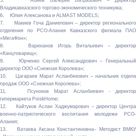
5. Абиев Валерий Батразович – Директор
Владикавказского торгово-экономического техникума;
6. Юлия Алексанова и ALMAST MODELS;
7. Макиев Гоча Даниелович – директор регионального
отделения по РСО-Алания Кавказского филиала ПАО
«МегаФон»;
8. Вариханов Игорь Витальевич – директор
«Канцтоварищ»;
9. Юрченко Сергей Александрович – Генеральный
директор ООО «Снежная Королева»;
10. Цагараев Марат Асланбекович – начальник отдела
продаж ООО «Снежная Королева»;
11. Псуноков Марат Асланбиевич - директор
гипермаркета PoiskHome;
12. Кайтуков Аслан Хаджумарович – директор Центра
военно-патриотического воспитания молодежи РСО-
Алания;
13. Ватаева Аксана Константиновна– Методист ВМКУ