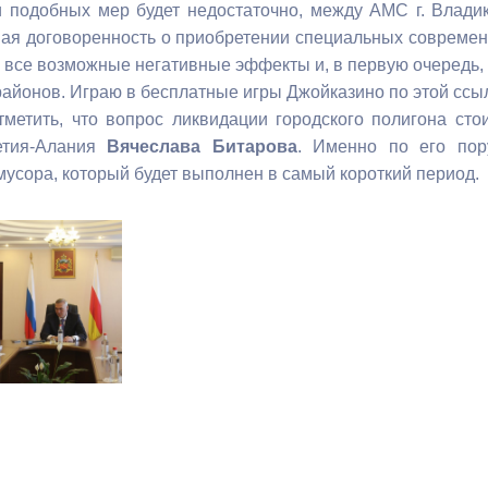
и подобных мер будет недостаточно, между АМС г. Влади
ая договоренность о приобретении специальных современ
ный контроль
Выборы 2026
 все возможные негативные эффекты и, в первую очередь,
йонов. Играю в бесплатные игры Джойказино по этой ссылке
метить, что вопрос ликвидации городского полигона сто
етия-Алания
Вячеслава Битарова
.
Именно по его пор
мусора, который будет выполнен в самый короткий период.