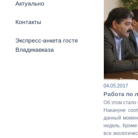
Владикавка
Актуально
Распоряжен
Контакты
ОРВ и эксп
Оценка деят
Экспресс-анкета гостя
местного с
Владикавказа
Открытые д
04.05.2017
Работа по 
Об этом стало
Накануне сооб
данный момент
Информация
недель. Кроме
проверок
все экологичес