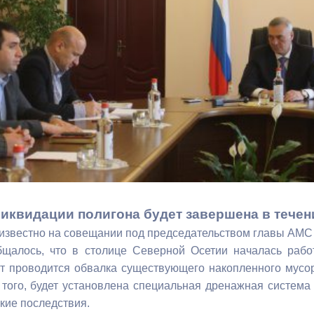
з
ия, постановления
Кадровая политика
ертиза НПА
Контактная информация
ельности органов
Списки граждан, состоящих на
амоуправления
учете в качестве нуждающихся 
улучшении жилищных условий п
г. Владикавказ
анные
Общественное обсуждение
документов стратегического
ликвидации полигона будет завершена в течен
планирования
 известно на совещании под председательством главы АМС 
щалось, что в столице Северной Осетии началась работ
 проводится обвалка существующего накопленного мусора
 о результатах
Порядок обжалования решений 
 того, будет установлена специальная дренажная система
действий органов местного
кие последствия.
самоуправления