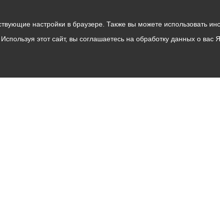
твующие настройки в браузере. Также вы можете использовать инстру
Используя этот сайт, вы соглашаетесь на обработку данных о вас 
Владикавказ
АМС
Интернет приемная
Собрание представителей
Общественный Совет
Пресс-центр
Общественный транспорт