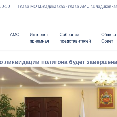
-30-30
Глава МО г.Владикавказ - глава АМС г.Владикавка
АМС
Интернет
Собрание
Общест
приемная
представителей
Совет
ения
Символика города
График приема граждан
Приветственное 
риемная
ль
ршрутов с
Проверить статус обращения
Заместители
Состав
Опросы
Открытые конкурсы
о ликвидации полигона будет завершена
а
курсы
Мастер-план
Программы города
м движения ТС
Биография
вязь
лента
Структурные подразделения
Контакты
Контакты
Информация для граждан и
Личный блог
ратимы
Открытые данные
перевозчиков
 реформирования
ствие коррупции
Муниципальные услуги
Нормативные правовые акты
чательности
История в бронзе и камне
за
щений и заявлений,
ема граждан
Политика АМС г.Владикавказа в
Проекты правовых актов,
х АМС к
отношении обработки
внесенных в Собрание
я Генеральный план
ию
персональных данных
представителей г.Владикавказ
округа город