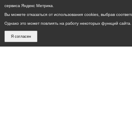
сервиса Яндекс Метрика.
Вы можете отказаться от использования cookies, выбрав соответс
Однако это может повлиять на работу некоторых функций сайта. 
Я согласен
График
С понедельника по пятницу – с 9.00 до 18.00
работы
Телефон контакт-центра АМС г. Владикавказ
30-30-30
администрации
звонки принимаются с 9:00 до 18:00
местного
Круглосуточный телефон Единой дежурной
самоуправления
диспетчерской службы
53-19-19