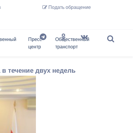
з
Подать обращение
венный
Пресс-
Общественный
центр
транспорт
История Владикавказа
Предпринимательство
слово
Обзор обращений граждан
Депутаты
Документы
Архив новостей
Транспорт онлайн
 в течение двух недель
Нормативные акты
Перечень подведомственных
организаций
Регламент
Фотогалерея
Экспресс-анкета гостя
Правовые акты
Владикавказ на карте
Владикавказа
Информация ЖКХ
Контактная информация
Отбор временных перевозчиков
Почетные граждане г.
(до проведения открытого
Владикавказа
Перечень информационных
конкурса, но не более чем 180
систем и реестров
дней)
Экономика города