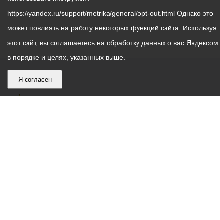
https://yandex.ru/support/metrika/general/opt-out.html Однако это
может повлиять на работу некоторых функций сайта. Используя
этот сайт, вы соглашаетесь на обработку данных о вас Яндексом
в порядке и целях, указанных выше.
Я согласен
График
С понедельника по пятницу – с 9.00 до 18.00
работы
Телефон контакт-центра АМС г. Владикавказ
30-30-30
администрации
звонки принимаются с 9:00 до 18:00
местного
Круглосуточный телефон Единой дежурной
самоуправления
диспетчерской службы
53-19-19
города
Электронная почта:
ams@vladikavkaz.alania.gov.ru