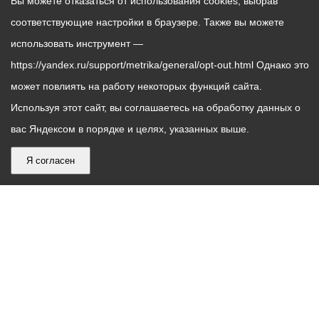
Вы можете отказаться от использования cookies, выбрав
соответствующие настройки в браузере. Также вы можете
использовать инструмент —
https://yandex.ru/support/metrika/general/opt-out.html Однако это
может повлиять на работу некоторых функций сайта.
Используя этот сайт, вы соглашаетесь на обработку данных о
вас Яндексом в порядке и целях, указанных выше.
Я согласен
График
С понедельника по пятницу – с 9.00 до 18.00
работы
Телефон контакт-центра АМС г. Владикавказ
30-30-30