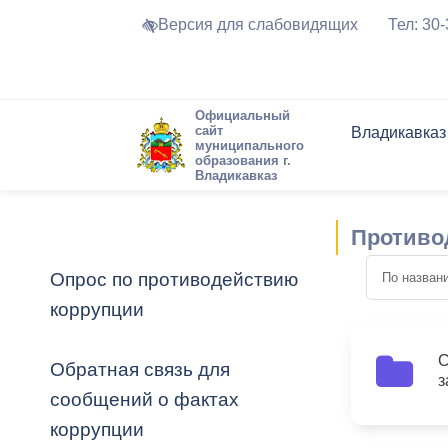
Версия для слабовидящих
Тел: 30
Официальный
сайт
Владикавказ
муниципального
образования г.
Владикавказ
Общие свед
Структура
Интернет-п
Председате
Структура
Новости
Реестры ма
Противо
Устав город
Торги и Кон
расписание
Обратная с
Комиссии
Новостная 
Актуально
Опрос по противодействию
Города-поб
коррупции
Программа
Противодей
Достоприме
Владикавка
Формы обра
График при
С
Обратная связь для
2
з
принимаемы
сообщений о фактах
Презентаци
рассмотрен
коррупции
городского 