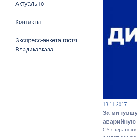
Владикавка
Актуально
Распоряжен
Контакты
ОРВ и эксп
Оценка деят
Экспресс-анкета гостя
местного с
Владикавказа
Открытые д
13.11.2017
За минувшу
Информация
аварийную
проверок
Об оперативно