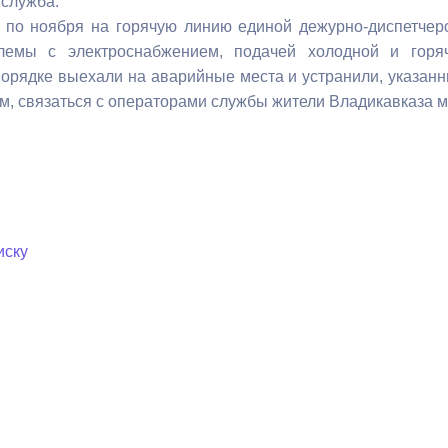
 служба.
 по ноября на горячую линию единой дежурно-диспетчерс
лемы с электроснабжением, подачей холодной и гор
ный контроль
Выборы 2026
орядке выехали на аварийные места и устранили, указан
, связаться с операторами службы жители Владикавказа мо
иску