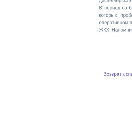
диспетчерская
В период cо 6
которых проб
Муниципаль
оперативном п
ЖКХ. Напомним
Возврат к сп