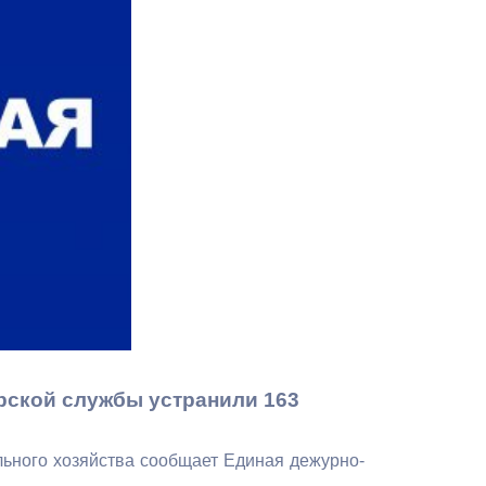
Противодействие коррупции
Градостроительная деятельность
Формирование комфортной
в
городской среды
о
Бюджет для граждан
Пространственные сведения
Гражданская оборона в
чрезвычайных ситуациях
Незаконное строительство
рской службы устранили 163
и
Информация финансового
органа
ьного хозяйства сообщает Единая дежурно-