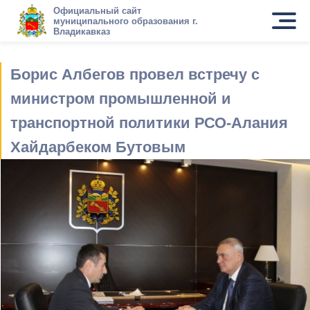
Официальный сайт
муниципального образования г.
Владикавказ
Борис Албегов провел встречу с
министром промышленной и
транспортной политики РСО-Алания
Хайдарбеком Бутовым