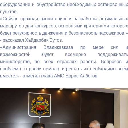
оборудование и обустройство необходимых остановочных
пунктов.
«Сейчас проходит мониторинг и разработка оптимальных
маршрутов для конкурсов, основными критериями которых
будет регулярность движения и безопасность пассажиров,»
- рассказал Хайдарбек Бутов.
«Администрация Владикавказа по мере сил и
возможностей будет всемерно поддерживать
министерство, во всех отраслях работы. Вопросов и
проблем в отрасли немало, и решать их необходимо всем
вместе,» - отметил глава АМС Борис Албегов.