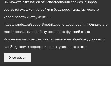
Вы можете отказаться от использования cookies, выбрав
соответствующие настройки в браузере. Также вы можете
использовать инструмент —
https://yandex.ru/support/metrika/general/opt-out.html Однако это
может повлиять на работу некоторых функций сайта.
Используя этот сайт, вы соглашаетесь на обработку данных о
вас Яндексом в порядке и целях, указанных выше.
Я согласен
График
С понедельника по пятницу – с 9.00 до 18.00