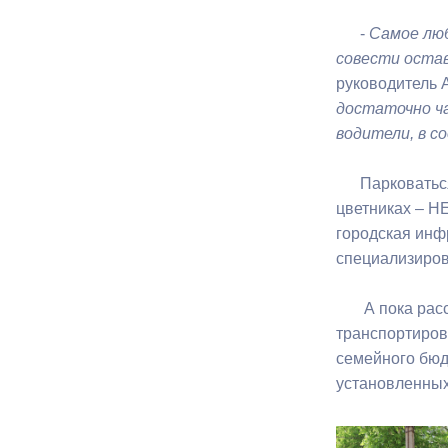
-
Самое люб
Муниципаль
совести оста
руководитель 
достаточно ч
водители, в с
Парковаться в
цветниках – Н
городская инфр
специализиров
А пока рассма
транспортиров
семейного бюд
установленных