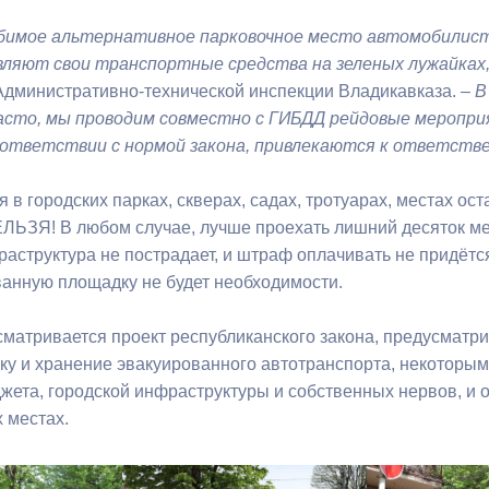
имое альтернативное парковочное место автомобилисто
ный контроль
Выборы 2026
вляют свои транспортные средства на зеленых лужайках
Административно-технической инспекции Владикавказа. –
В
асто, мы проводим совместно с ГИБДД рейдовые меропри
оответствии с нормой закона, привлекаются к ответств
 городских парках, скверах, садах, тротуарах, местах ост
ЕЛЬЗЯ! В любом случае, лучше проехать лишний десяток ме
аструктура не пострадает, и штраф оплачивать не придётся
анную площадку не будет необходимости.
тривается проект республиканского закона, предусматр
ку и хранение эвакуированного автотранспорта, некоторым
жета, городской инфраструктуры и собственных нервов, и о
 местах.