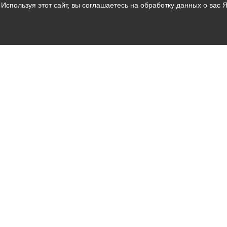
Используя этот сайт, вы соглашаетесь на обработку данных о вас 
Владикавказ
АМС
Интернет приемная
Собрание представителей
Общественный Совет
Пресс-центр
Общественный транспорт