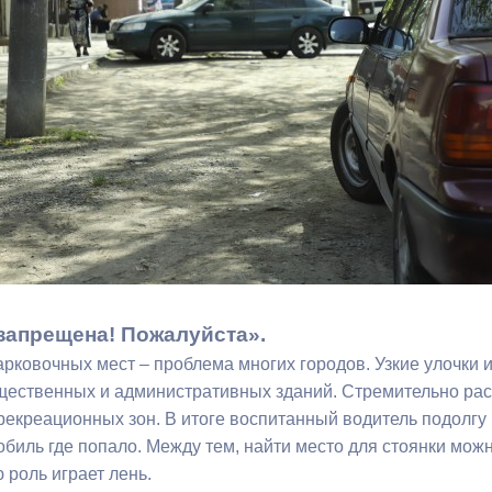
з
ия, постановления
Кадровая политика
ертиза НПА
Контактная информация
ельности органов
Списки граждан, состоящих на
амоуправления
учете в качестве нуждающихся 
улучшении жилищных условий п
г. Владикавказ
анные
Общественное обсуждение
документов стратегического
запрещена! Пожалуйста».
планирования
овочных мест – проблема многих городов. Узкие улочки и
щественных и административных зданий. Стремительно рас
рекреационных зон. В итоге воспитанный водитель подолгу 
 о результатах
Порядок обжалования решений 
биль где попало. Между тем, найти место для стоянки можн
действий органов местного
роль играет лень.
самоуправления