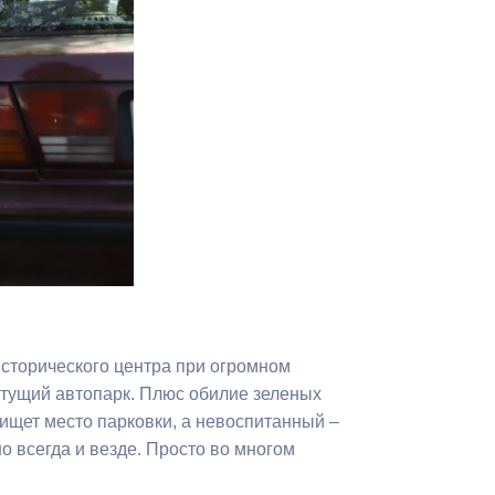
Противодействие коррупции
Градостроительная деятельность
Формирование комфортной
в
городской среды
о
Бюджет для граждан
Пространственные сведения
Гражданская оборона в
чрезвычайных ситуациях
сторического центра при огромном
Незаконное строительство
тущий автопарк. Плюс обилие зеленых
ищет место парковки, а невоспитанный –
и
Информация финансового
о всегда и везде. Просто во многом
органа