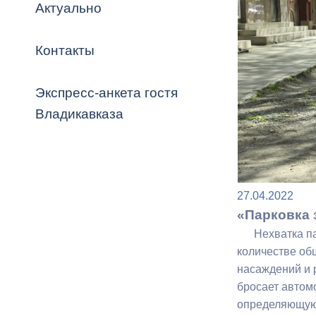
Владикавка
Актуально
Распоряжен
Контакты
ОРВ и эксп
Оценка деят
Экспресс-анкета гостя
местного с
Владикавказа
Открытые д
27.04.2022
«Парковка 
Нехватка парк
количестве об
насаждений и 
Информация
бросает автомо
проверок
определяющую 