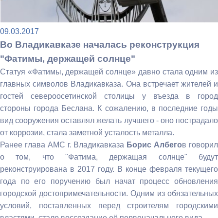
09.03.2017
Во Владикавказе началась реконструкция
"Фатимы, держащей солнце"
Статуя «Фатимы, держащей солнце» давно стала одним из
главных символов Владикавказа. Она встречает жителей и
гостей североосетинской столицы у въезда в город
стороны города Беслана. К сожалению, в последние годы
вид сооружения оставлял желать лучшего - оно пострадало
от коррозии, стала заметной усталость металла.
Ранее глава АМС г. Владикавказа
Борис Албего
в говори
о том, что "Фатима, держащая солнце" будут
реконструирована в 2017 году. В конце февраля текущего
года по его поручению был начат процесс обновления
городской достопримечательности. Одним из обязательных
условий, поставленных перед строителям городскими
властями, стало воссоздание её первоначального вида.