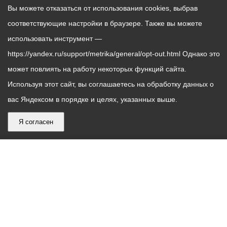
Вы можете отказаться от использования cookies, выбрав
соответствующие настройки в браузере. Также вы можете
использовать инструмент —
https://yandex.ru/support/metrika/general/opt-out.html Однако это
может повлиять на работу некоторых функций сайта.
Используя этот сайт, вы соглашаетесь на обработку данных о
вас Яндексом в порядке и целях, указанных выше.
Я согласен
График
С понедельника по пятницу – с 9.00 до 18.00