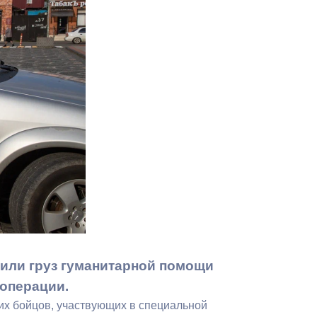
Противодействие коррупции
Градостроительная деятельность
Формирование комфортной
в
городской среды
о
Бюджет для граждан
Пространственные сведения
Гражданская оборона в
чрезвычайных ситуациях
Незаконное строительство
или груз гуманитарной помощи
и
Информация финансового
й операции.
органа
их бойцов, участвующих в специальной