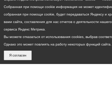
Собранная при помощи cookie информация не может идентифици
собранная при помощи cookie, будет передаваться Яндексу и х
вами сайта, составления для нас отчетов о деятельности нашег
сервиса Яндекс Метрика.
Вы можете отказаться от использования cookies, выбрав соответс
Однако это может повлиять на работу некоторых функций сайта. 
Я согласен
График
С понедельника по пятницу – с 9.00 до 18.00