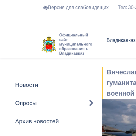
Версия для слабовидящих
Тел: 30
Официальный
сайт
Владикавказ
муниципального
образования г.
Владикавказ
Общие свед
Структура
Интернет-п
Председате
Структура
Новости
Реестры ма
Вячесла
Устав город
Торги и Кон
расписание
Обратная с
Комиссии
Новостная 
Актуально
гуманит
Новости
Города-поб
военной
Программа
Противодей
Достоприме
Опросы
Владикавка
Формы обра
График при
принимаемы
Архив новостей
Презентаци
рассмотрен
городского 