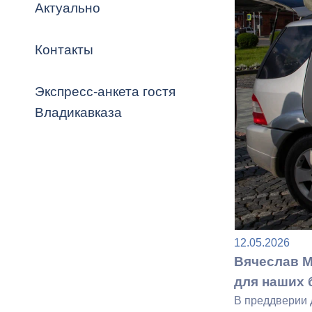
Владикавка
Актуально
Распоряжен
Контакты
ОРВ и эксп
Оценка деят
Экспресс-анкета гостя
местного с
Владикавказа
Открытые д
12.05.2026
Вячеслав М
Информация
для наших 
проверок
В преддверии 