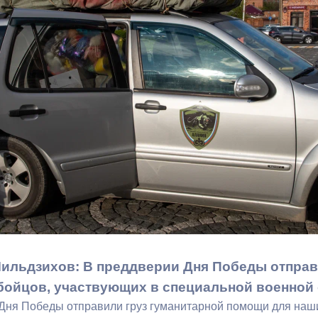
з
ия, постановления
Кадровая политика
ертиза НПА
Контактная информация
ельности органов
Списки граждан, состоящих на
амоуправления
учете в качестве нуждающихся 
улучшении жилищных условий п
г. Владикавказ
анные
Общественное обсуждение
документов стратегического
планирования
ильдзихов: В преддверии Дня Победы отправ
 о результатах
Порядок обжалования решений 
бойцов, участвующих в специальной военно
действий органов местного
Дня Победы отправили груз гуманитарной помощи для наш
самоуправления