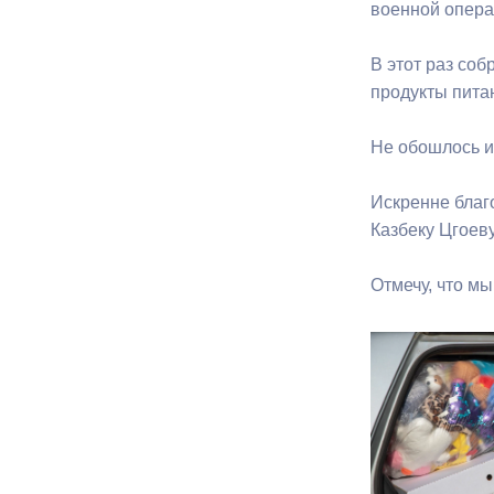
военной опер
Муниципаль
В этот раз со
продукты пита
Не обошлось и 
Искренне благ
Казбеку Цгоеву
Отмечу, что м