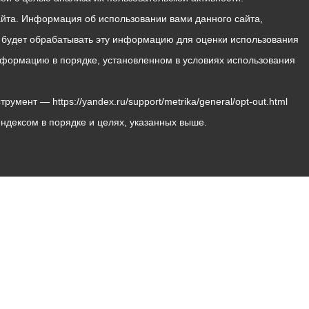
йта. Информация об использовании вами данного сайта,
с будет обрабатывать эту информацию для оценки использования
 информацию в порядке, установленном в условиях использования
мент — https://yandex.ru/support/metrika/general/opt-out.html
Яндексом в порядке и целях, указанных выше.
Владикавказ, пл. Штыба, №2
Тел:
+7 (8672) 55-00-34
Главный редактор: Биазарти Д. К.
Свидетельство о регистрации СМИ ЭЛ № ФС 77 –
75258 от 07.03.2019 выданное Федеральной Службой