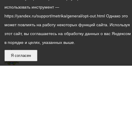
использовать инструмент —
https://yandex.ru/support/metrika/general/opt-out.html Однако это
может повлиять на работу некоторых функций сайта. Используя
этот сайт, вы соглашаетесь на обработку данных о вас Яндексом
в порядке и целях, указанных выше.
Я согласен
График
С понедельника по пятницу – с 9.00 до 18.00
работы
Телефон контакт-центра АМС г. Владикавказ
30-30-30
администрации
звонки принимаются с 9:00 до 18:00
местного
Круглосуточный телефон Единой дежурной
самоуправления
диспетчерской службы
53-19-19
города
Электронная почта:
ams@vladikavkaz.alania.gov.ru
Владикавказ:
Владикавказ