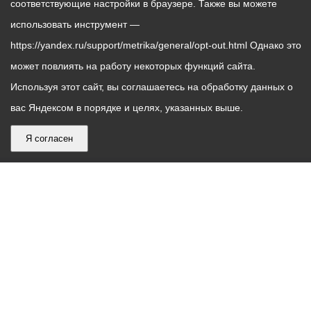
соответствующие настройки в браузере. Также вы можете
использовать инструмент —
https://yandex.ru/support/metrika/general/opt-out.html Однако это
может повлиять на работу некоторых функций сайта.
Используя этот сайт, вы соглашаетесь на обработку данных о
вас Яндексом в порядке и целях, указанных выше.
Я согласен
График
С понедельника по пятницу – с 9.00 до 18.00
работы
Телефон контакт-центра АМС г. Владикавказ
30-30-30