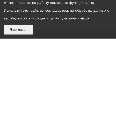
может повлиять на работу некоторых функций сайта.
Используя этот сайт, вы соглашаетесь на обработку данных о
вас Яндексом в порядке и целях, указанных выше.
Я согласен
График
С понедельника по пятницу – с 9.00 до 18.00
работы
Телефон контакт-центра АМС г. Владикавказ
30-30-30
администрации
звонки принимаются с 9:00 до 18:00
местного
Круглосуточный телефон Единой дежурной
самоуправления
диспетчерской службы
53-19-19
города
Электронная почта:
ams@vladikavkaz.alania.gov.ru