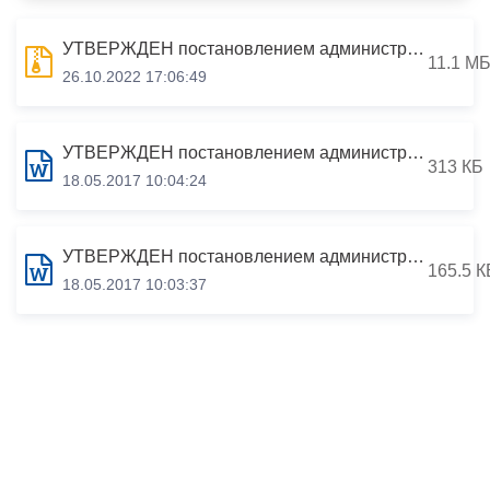
УТВЕРЖДЕН постановлением администрации местного самоуправления г.Владикавказа от 20.07.2022 №1342 "Об утверждении проекта планировки территории в г.Владикавказе
11.1 М
26.10.2022 17:06:49
УТВЕРЖДЕН постановлением администрации местного самоуправления г.Владикавказа от «12» мая 2017г. №560 Административный регламент предоставления муниципальной услуги «Предоставление разрешения на ввод объекта в эксплуатацию»
313 КБ
18.05.2017 10:04:24
УТВЕРЖДЕН постановлением администрации местного самоуправления г.Владикавказа от «12» мая 2017 г. №561 Административный регламент предоставления муниципальной услуги «Предоставление разрешения на строительство»
165.5 К
18.05.2017 10:03:37