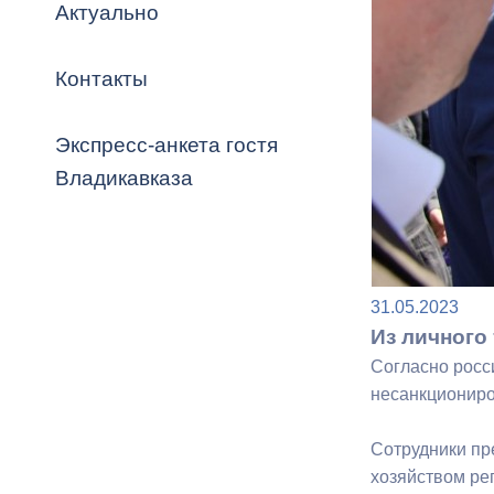
Владикавка
Актуально
Распоряжен
Контакты
ОРВ и эксп
Оценка деят
Экспресс-анкета гостя
местного с
Владикавказа
Открытые д
31.05.2023
Из личного
Согласно росс
несанкциониро
Информация
Сотрудники пр
проверок
хозяйством ре