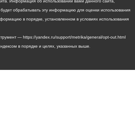
йта. Информация об использовании вами данного сайта,
с будет обрабатывать эту информацию для оценки использования
 информацию в порядке, установленном в условиях использования
мент — https://yandex.ru/support/metrika/general/opt-out.html
Яндексом в порядке и целях, указанных выше.
Владикавказ, пл. Штыба, №2
Тел:
+7 (8672) 55-00-34
Главный редактор: Биазарти Д. К.
Свидетельство о регистрации СМИ ЭЛ № ФС 77 –
75258 от 07.03.2019 выданное Федеральной Службой
по надзору в сфере связи, информационных