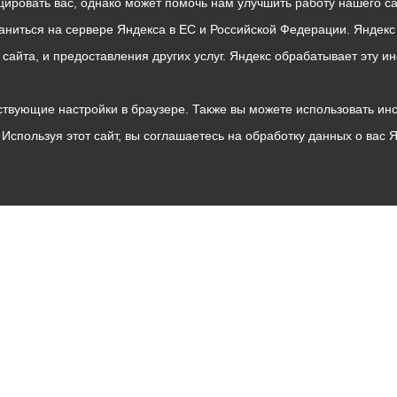
ровать вас, однако может помочь нам улучшить работу нашего са
раниться на сервере Яндекса в ЕС и Российской Федерации. Яндек
о сайта, и предоставления других услуг. Яндекс обрабатывает эту
твующие настройки в браузере. Также вы можете использовать инстру
Используя этот сайт, вы соглашаетесь на обработку данных о вас 
Владикавказ
АМС
Интернет приемная
Собрание представителей
Общественный Совет
Пресс-центр