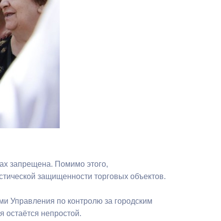
Противодействие коррупции
Градостроительная деятельность
Формирование комфортной
в
городской среды
о
Бюджет для граждан
Пространственные сведения
Гражданская оборона в
чрезвычайных ситуациях
тах запрещена. Помимо этого,
Незаконное строительство
стической защищенности торговых объектов.
и
Информация финансового
ми Управления по контролю за городским
органа
я остаётся непростой.