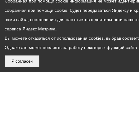
Собранная при помощи cookie информация не может идентифици
собранная при помощи cookie, будет передаваться Яндексу и х
вами сайта, составления для нас отчетов о деятельности нашег
сервиса Яндекс Метрика.
Вы можете отказаться от использования cookies, выбрав соответс
Однако это может повлиять на работу некоторых функций сайта. 
Я согласен
График
С понедельника по пятницу – с 9.00 до 18.00
работы
Телефон контакт-центра АМС г. Владикавказ
30-30-30