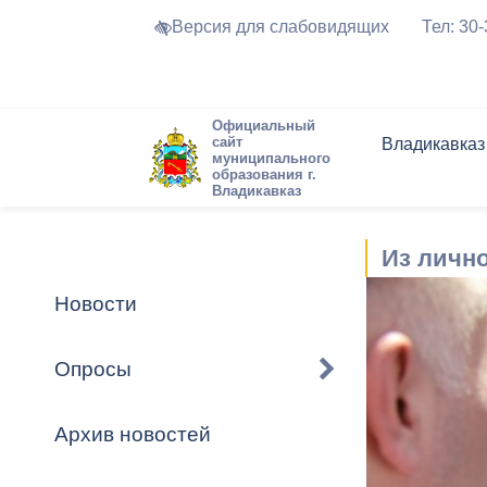
Версия для слабовидящих
Тел: 30
Официальный
сайт
Владикавказ
муниципального
образования г.
Владикавказ
Общие свед
Структура
Интернет-п
Председате
Структура
Новости
Реестры ма
Из личн
Устав город
Торги и Кон
расписание
Обратная с
Комиссии
Новостная 
Актуально
Новости
Города-поб
Программа
Противодей
Достоприме
Опросы
Владикавка
Формы обра
График при
принимаемы
Архив новостей
Презентаци
рассмотрен
городского 