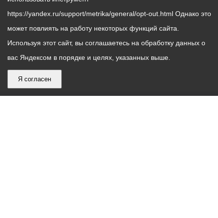
https://yandex.ru/support/metrika/general/opt-out.html Однако это
может повлиять на работу некоторых функций сайта.
Используя этот сайт, вы соглашаетесь на обработку данных о
вас Яндексом в порядке и целях, указанных выше.
Я согласен
График
С понедельника по пятницу – с 9.00 до 18.00
работы
Телефон контакт-центра АМС г. Владикавказ
30-30-30
администрации
звонки принимаются с 9:00 до 18:00
местного
Круглосуточный телефон Единой дежурной