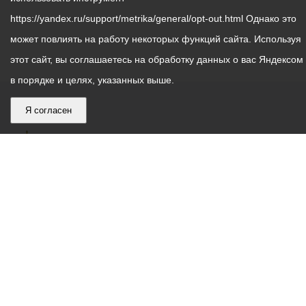
https://yandex.ru/support/metrika/general/opt-out.html Однако это
может повлиять на работу некоторых функций сайта. Используя
этот сайт, вы соглашаетесь на обработку данных о вас Яндексом
в порядке и целях, указанных выше.
Я согласен
График
С понедельника по пятницу – с 9.00 до 18.00
работы
Телефон контакт-центра АМС г. Владикавказ
30-30-30
администрации
звонки принимаются с 9:00 до 18:00
местного
Круглосуточный телефон Единой дежурной
самоуправления
диспетчерской службы
53-19-19
города
Электронная почта:
ams@vladikavkaz.alania.gov.ru