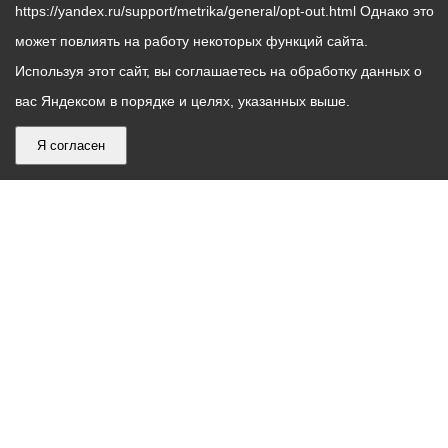
https://yandex.ru/support/metrika/general/opt-out.html Однако это
может повлиять на работу некоторых функций сайта.
Используя этот сайт, вы соглашаетесь на обработку данных о
вас Яндексом в порядке и целях, указанных выше.
Я согласен
График
С понедельника по пятницу – с 9.00 до 18.00
работы
Телефон контакт-центра АМС г. Владикавказ
30-30-30
администрации
звонки принимаются с 9:00 до 18:00
местного
Круглосуточный телефон Единой дежурной