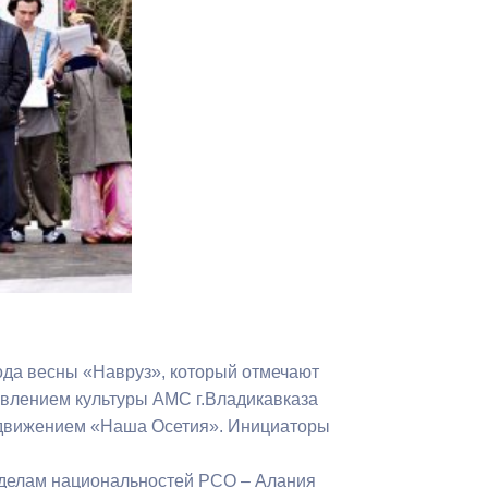
Противодействие коррупции
Градостроительная деятельность
Формирование комфортной
в
городской среды
о
Бюджет для граждан
Пространственные сведения
Гражданская оборона в
чрезвычайных ситуациях
ода весны «Навруз», который отмечают
Незаконное строительство
влением культуры АМС г.Владикавказа
и
Информация финансового
 движением «Наша Осетия». Инициаторы
органа
делам национальностей РСО – Алания