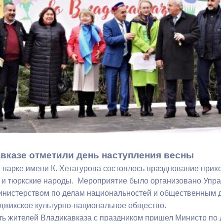
з
ия, постановления
Кадровая политика
ертиза НПА
Контактная информация
ельности органов
Списки граждан, состоящих на
амоуправления
учете в качестве нуждающихся 
улучшении жилищных условий п
г. Владикавказ
анные
Общественное обсуждение
документов стратегического
вказе отметили день наступления весны
планирования
 парке имени К. Хетагурова состоялось празднование прих
и тюркские народы. Мероприятие было организовано Упра
 о результатах
Порядок обжалования решений 
инистерством по делам национальностей и общественным
действий органов местного
аджикское культурно-национальное общество.
самоуправления
ителей Владикавказа с праздником пришел Министр по 