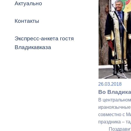
Владикавка
Актуально
Распоряжен
Контакты
ОРВ и эксп
Оценка деят
Экспресс-анкета гостя
местного с
Владикавказа
Открытые д
26.03.2018
Во Владика
В центральном
ираноязычные 
Информация
совместно с М
проверок
праздника – т
Поздравить ж