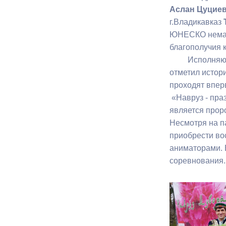
Аслан Цуцие
г.Владикавказ
Муниципаль
ЮНЕСКО немате
благополучия 
Исполняющий 
отметил истор
проходят впер
«Навруз - пра
является прор
Несмотря на п
приобрести во
аниматорами. 
соревнования.