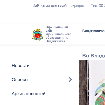
Версия для слабовидящих
Тел: 30
Официальный
сайт
Владикавказ
муниципального
образования г.
Владикавказ
Общие свед
Структура
Интернет-п
Председате
Структура
Новости
Реестры ма
Во Влад
Устав город
Торги и Кон
расписание
Обратная с
Комиссии
Новостная 
Актуально
Новости
Города-поб
Программа
Противодей
Достоприме
Опросы
Владикавка
Формы обра
График при
принимаемы
Архив новостей
Презентаци
рассмотрен
городского 