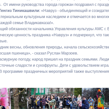
в
. От имени руководства города горожан поздравил с праз
Тенгиз Тиникашвили
: «Навруз - объединяющий и созидат
ный контроль
Выборы 2026
риальным культурным наследием и отмечается во многих 
каждой семье Владикавказа!».
обязанности начальника Управления культуры АМС г. 
ическую ценность праздника «Навруз» и подчеркнул, что т
вые.
здник весны, обновления природы, начала сельскохозяйств
осшая пшеница», - сказал Руслан Марзоев.
асмурную погоду, народ пришел на праздник семьями. Люд
сточные сладости и сухофрукты. Дети с удовольствием игр
В программе праздничных мероприятий также выступления 