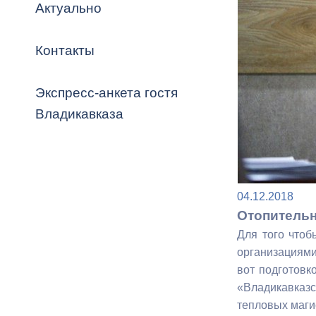
Владикавка
Актуально
Распоряжен
Контакты
ОРВ и эксп
Оценка деят
Экспресс-анкета гостя
местного с
Владикавказа
Открытые д
04.12.2018
Отопительн
Для того чтоб
организациями
вот подготовк
Информация
«Владикавказ
проверок
тепловых маги