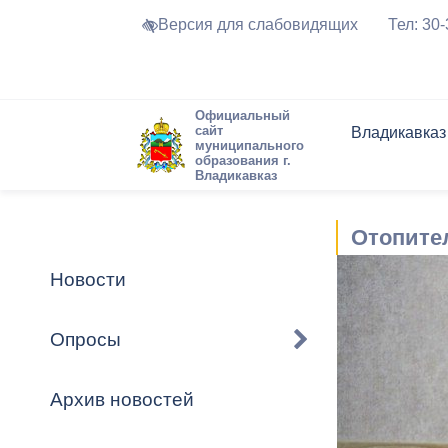
Версия для слабовидящих
Тел: 30
Официальный
сайт
Владикавказ
муниципального
образования г.
Владикавказ
Общие свед
Структура
Интернет-п
Председате
Структура
Новости
Реестры ма
Отопите
Устав город
Торги и Кон
расписание
Обратная с
Комиссии
Новостная 
Актуально
Новости
Города-поб
Программа
Противодей
Достоприме
Опросы
Владикавка
Формы обра
График при
принимаемы
Архив новостей
Презентаци
рассмотрен
городского 