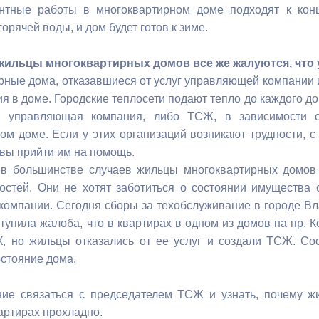
нтные работы в многоквартирном доме подходят к конц
орячей воды, и дом будет готов к зиме.
жильцы многоквартирных домов все же жалуются, что у
рные дома, отказавшиеся от услуг управляющей компании 
я в доме. Городские теплосети подают тепло до каждого д
о управляющая компания, либо ТСЖ, в зависимости о
ом доме. Если у этих организаций возникают трудности, с
овы прийти им на помощь.
 в большинстве случаев жильцы многоквартирных домов
остей. Они не хотят заботиться о состоянии имущества 
омпании. Сегодня сборы за техобслуживание в городе Вл
тупила жалоба, что в квартирах в одном из домов на пр. К
, но жильцы отказались от ее услуг и создали ТСЖ. Соо
остояние дома.
ние связаться с председателем ТСЖ и узнать, почему ж
вартирах прохладно.