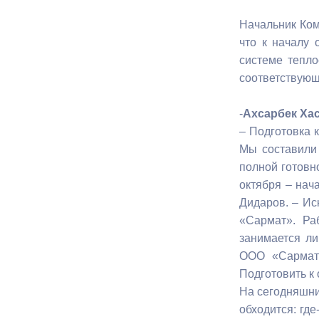
Начальник Ком
Муниципаль
что к началу 
системе тепло
соответствую
-
Ахсарбек Хас
– Подготовка 
Мы составили 
полной готовн
октября – нач
Дидаров. – Ис
«Сармат». Ра
занимается ли
ООО «Сармат»
Подготовить к
На сегодняшни
обходится: где