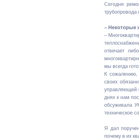
Сегодня ремо
трубопровода г
– Некоторые 
– Многокварти
теплоснабжени
отвечает либ
многоквартирн
мы всегда гот
К сожалению,
своих обязанн
управляющей к
днях к нам пос
обсуживала УК
техническое с
Я дал поруче
почему в их к