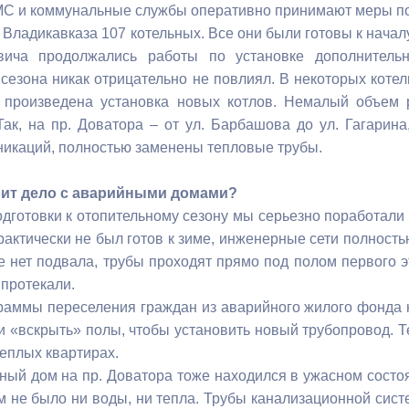
МС и коммунальные службы оперативно принимают меры по
Владикавказа 107 котельных. Все они были готовы к началу
ича продолжались работы по установке дополнительн
 сезона никак отрицательно не повлиял. В некоторых коте
 произведена установка новых котлов. Немалый объем 
Так, на пр. Доватора – от ул. Барбашова до ул. Гагарин
икаций, полностью заменены тепловые трубы.
тоит дело с аварийными домами?
дготовки к отопительному сезону мы серьезно поработали 
практически не был готов к зиме, инженерные сети полнос
ме нет подвала, трубы проходят прямо под полом первого э
 протекали.
раммы переселения граждан из аварийного жилого фонда 
и «вскрыть» полы, чтобы установить новый трубопровод. Т
теплых квартирах.
ный дом на пр. Доватора тоже находился в ужасном сост
ам не было ни воды, ни тепла. Трубы канализационной сист