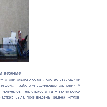
Противодействие коррупции
Градостроительная деятельность
Формирование комфортной
в
городской среды
о
Бюджет для граждан
Пространственные сведения
Гражданская оборона в
чрезвычайных ситуациях
ом режиме
ом отопительного сезона соответствующими
Незаконное строительство
ия дома – забота управляющих компаний. А
плопунктов, теплотрасс и т.д. – занимаются
и
Информация финансового
частках была произведена замена котлов,
органа