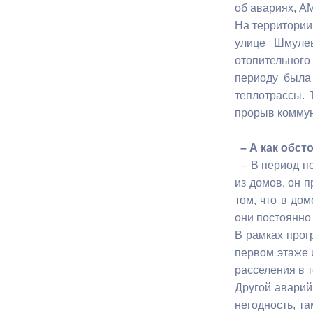
об авариях, А
На территории 
улице Шмулев
отопительного
периоду была
теплотрассы. 
прорыв коммун
– А как обс
– В период по
из домов, он 
том, что в до
они постоянно
В рамках прог
первом этаже 
расселения в 
Другой аварий
негодность, т