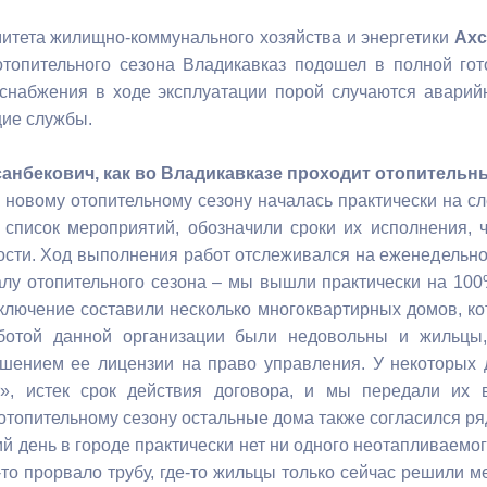
итета жилищно-коммунального хозяйства и энергетики
Ахс
ный контроль
Выборы 2026
отопительного сезона Владикавказ подошел в полной гот
снабжения в ходе эксплуатации порой случаются аварий
щие службы.
анбекович, как во Владикавказе проходит отопительн
к новому отопительному сезону началась практически на 
список мероприятий, обозначили сроки их исполнения, 
ости. Ход выполнения работ отслеживался на еженедельн
алу отопительного сезона – мы вышли практически на 100%
ключение составили несколько многоквартирных домов, 
ботой данной организации были недовольны и жильцы
шением ее лицензии на право управления. У некоторых 
, истек срок действия договора, и мы передали их в 
 отопительному сезону остальные дома также согласился р
й день в городе практически нет ни одного неотапливаемог
-то прорвало трубу, где-то жильцы только сейчас решили м