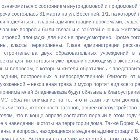
е ознакомиться с состоянием внутридомовой и придомовой 
еча состоялась 31 марта на ул. Весенней, 1/1, на которой
ный контроль
Выборы 2026
лся поделиться с главой администрации проблемами, суще
чавшие вопросы были связаны с заботой о юных жителях
а игровой площадки для них не предусмотрено. Кроме тог
ены, классы переполнены. Глава администрации расска
 строительства двух образовательных учреждений в
оекты для них готовы и уже прошли необходимую экспертиз
ым вопросом, с которым жители обратились к представит
 зданий, построенных в непосредственной близости от 
ухоженной – некошеная трава и мусор портят вид всего ра
дпринимателей Владикавказа будут обязывать благоустраив
АМС обратил внимание на то, что и сами жители должн
нь чистоты, ухоженность газонов, общее благоустройство
телям, что в конце апреля состоится первый в этом году
ие в наведении чистоты на территории дома. Также Борис А
таны, а вопросы, находящиеся в ведении администрации В
реча на ул. Весенняя стала уже четвертой в этом году. В