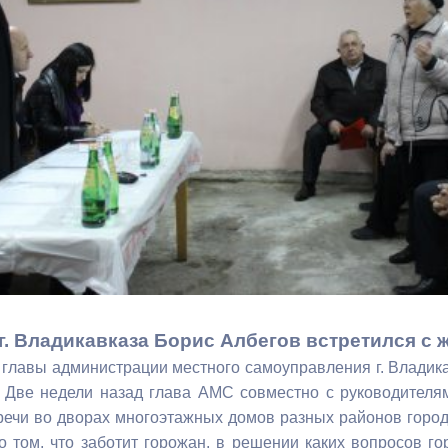
з
ия, постановления
Кадровая политика
ертиза НПА
Контактная информация
ельности органов
Списки граждан, состоящих на
амоуправления
учете в качестве нуждающихся 
улучшении жилищных условий п
г. Владикавказ
анные
Общественное обсуждение
документов стратегического
планирования
г. Владикавказа Борис Албегов встретился с 
 главы администрации местного самоуправления г. Владик
 о результатах
Порядок обжалования решений 
 Две недели назад глава АМС совместно с руководителя
действий органов местного
речи во дворах многоэтажных домов разных районов город
самоуправления
о том, что заботит горожан, в решении каких вопросов г