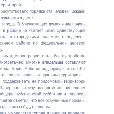
Бесплатная юридическая помощь
территорий.
 присутствовало порядка ста человек. Каждый
ствующими в доме.
 города. В близлежащих домах живет очень
о, в районе не хватает школ, существующие
зал, что городскими властями определены
 данном районе по федеральной целевой
у.
елям администрации, стало благоустройство
многоэтажек. Многие владельцы оставляют
йона. Борис Албегов подчеркнул, что с 2017
ать прилегающие к их зданиям территории.
ы поддерживать на придомовой территории
. Завершая встречу, он напомнил пришедшим
 общереспубликанский субботник и попросил
лбегов отметил, что все озвученные просьбы
ладикавказа будут решены.
сего руководство города планирует провести