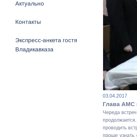
Владикавка
Актуально
Распоряжен
Контакты
ОРВ и эксп
Оценка деят
Экспресс-анкета гостя
местного с
Владикавказа
Открытые д
03.04.2017
Глава АМС 
Череда встреч
Информация
продолжается.
проверок
проводить вст
проще узнать 