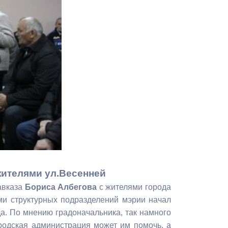
Противодействие коррупции
Градостроительная деятельность
Формирование комфортной
в
городской среды
о
Бюджет для граждан
Пространственные сведения
Гражданская оборона в
чрезвычайных ситуациях
жителями ул.Весенней
Незаконное строительство
авказа
Бориса Албегова
с жителями города
и
Информация финансового
ми структурных подразделений мэрии начал
органа
а. По мнению градоначальника, так намного
ородская администрация может им помочь, а