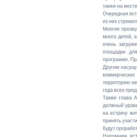
также на мест
Очередная встр
Муниципаль
из них стреми
Многие прозву
много детей, 
очень загруж
площадки для
программе. Пр
Другим насущн
коммерческих
территорию не
года всех пре
Также глава 
должный урове
на встречу жи
принять участ
будут прорабо
Напомним, вст