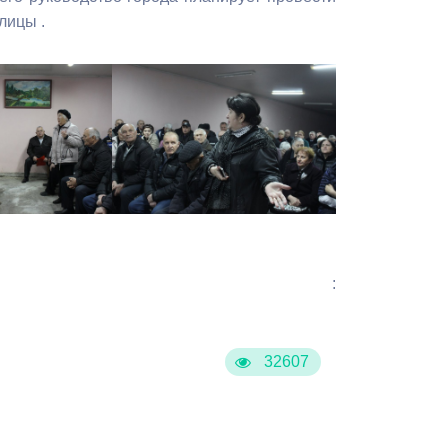
лицы .
:
32607