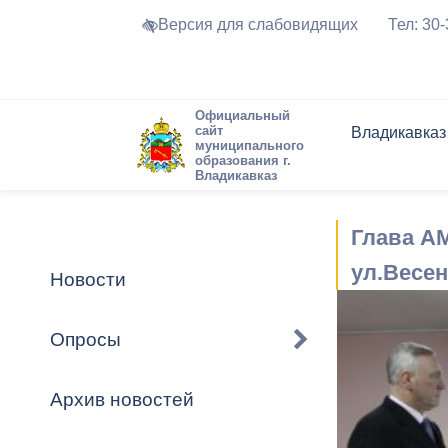
Версия для слабовидящих
Тел: 30
Официальный
сайт
Владикавказ
муниципального
образования г.
Владикавказ
Общие свед
Структура
Интернет-п
Председате
Структура
Новости
Реестры ма
Глава АМ
Устав город
Торги и Кон
расписание
Обратная с
Комиссии
Новостная 
Актуально
ул.Весе
Новости
Города-поб
Программа
Противодей
Достоприме
Опросы
Владикавка
Формы обра
График при
принимаемы
Архив новостей
Презентаци
рассмотрен
городского 