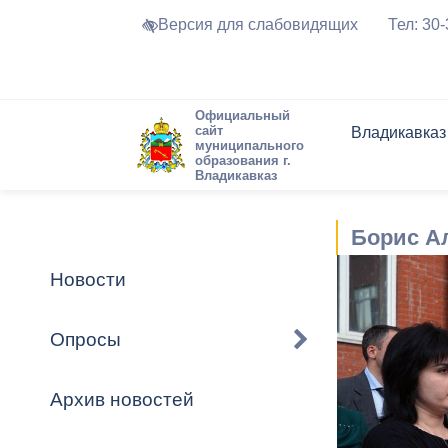
Версия для слабовидящих
Тел: 30
Официальный
сайт
Владикавказ
муниципального
образования г.
Владикавказ
Общие свед
Структура
Интернет-п
Председате
Структура
Новости
Реестры ма
Борис А
Устав город
Торги и Кон
расписание
Обратная с
Комиссии
Новостная 
Актуально
Новости
Города-поб
Программа
Противодей
Достоприме
Опросы
Владикавка
Формы обра
График при
принимаемы
Архив новостей
Презентаци
рассмотрен
городского 