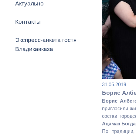
Владикавка
Актуально
Распоряжен
Контакты
ОРВ и эксп
Оценка деят
Экспресс-анкета гостя
местного с
Владикавказа
Открытые д
31.05.2019
Борис Албе
Борис Албег
пригласили жи
состав городс
Информация
Ацамаз Богда
проверок
По традиции,