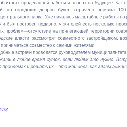
 об итогах проделанной работы и планах на будущее. Как о
ойство городских дворов будет затрачено порядка 10
ный контроль
Выборы 2026
 центрального парка. Уже начались масштабные работы по 
и был построен недавно, у жителей есть несколько прось
ых проблем—отсутствие на прилегающей территории совр
одские власти рассмотрят совместно с застройщиком, во
 приниматься совместно с самими жителями.
обные встречи проводятся руководителем муниципалитета 
ехать в любое время суток, если людям это нужно. Вст
о проблемах и решать их – это мой долг, как главы адми
иску