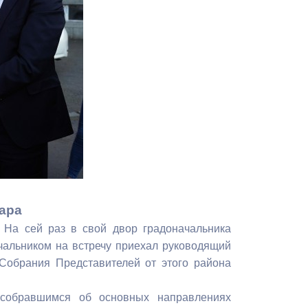
Противодействие коррупции
Градостроительная деятельность
Формирование комфортной
в
городской среды
о
Бюджет для граждан
Пространственные сведения
Гражданская оборона в
чрезвычайных ситуациях
ара
 На сей раз в свой двор градоначальника
Незаконное строительство
чальником на встречу приехал руководящий
Собрания Представителей от этого района
и
Информация финансового
органа
 собравшимся об основных направлениях