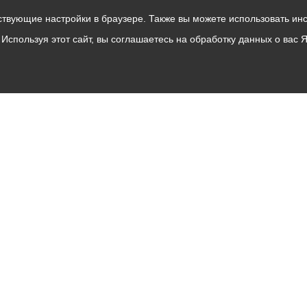
твующие настройки в браузере. Также вы можете использовать инстру
Используя этот сайт, вы соглашаетесь на обработку данных о вас 
Владикавказ
АМС
Интернет приемная
Собрание представителей
Общественный Совет
Пресс-центр
Общественный транспорт