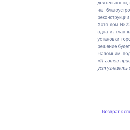
деятельности,
на благоустр
Муниципаль
реконструкции
Хотя дом №25 
одна из главн
установки гор
решение будет
Напомним, под
«
Я готов при
уст узнавать 
Возврат к сп