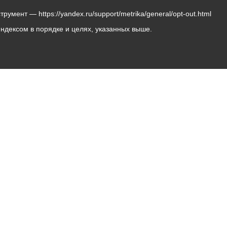
мент — https://yandex.ru/support/metrika/general/opt-out.html
Яндексом в порядке и целях, указанных выше.
Владикавказ, пл. Штыба, №2
Тел:
+7 (8672) 55-00-34
Главный редактор: Биазарти Д. К.
Свидетельство о регистрации СМИ ЭЛ № ФС 77 –
75258 от 07.03.2019 выданное Федеральной Службой
по надзору в сфере связи, информационных
технологий и массовых коммуникаций
Учредитель: Администрация местного самоуправления
г. Владикавказ