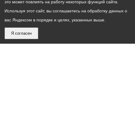
это может повлиять на работу некоторых функций сайта.
Используя этот сайт, вы соглашаетесь на обработку данных о
вас Яндексом в порядке и целях, указанных выше.
Я согласен
График
С понедельника по пятницу – с 9.00 до 18.00
работы
Телефон контакт-центра АМС г. Владикавказ
30-30-30
администрации
звонки принимаются с 9:00 до 18:00
местного
Круглосуточный телефон Единой дежурной
самоуправления
диспетчерской службы
53-19-19