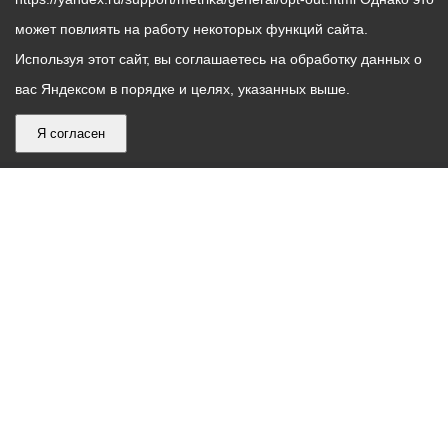
может повлиять на работу некоторых функций сайта.
Используя этот сайт, вы соглашаетесь на обработку данных о
вас Яндексом в порядке и целях, указанных выше.
Я согласен
График
С понедельника по пятницу – с 9.00 до 18.00
работы
Телефон контакт-центра АМС г. Владикавказ
30-30-30
администрации
звонки принимаются с 9:00 до 18:00
местного
Круглосуточный телефон Единой дежурной
самоуправления
диспетчерской службы
53-19-19