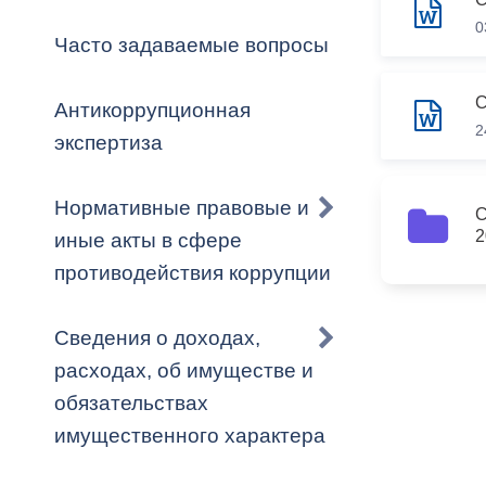
Владикавка
Распоряжен
0
Часто задаваемые вопросы
ОРВ и эксп
Антикоррупционная
Оценка деят
2
экспертиза
местного с
Нормативные правовые и
С
32
2
иные акты в сфере
противодействия коррупции
Открытые д
Сведения о доходах,
расходах, об имуществе и
обязательствах
Информация
имущественного характера
проверок