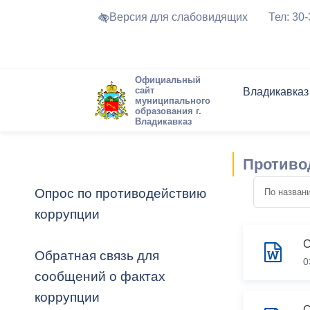
Версия для слабовидящих
Тел: 30
Официальный
сайт
Владикавказ
муниципального
образования г.
Владикавказ
Общие свед
Структура
Интернет-п
Председате
Структура
Новости
Реестры ма
Противо
Устав город
Торги и Кон
расписание
Обратная с
Комиссии
Новостная 
Актуально
Опрос по противодействию
Города-поб
коррупции
Программа
Противодей
Достоприме
С
Владикавка
Формы обра
График при
Обратная связь для
0
принимаемы
сообщений о фактах
Презентаци
рассмотрен
коррупции
городского 