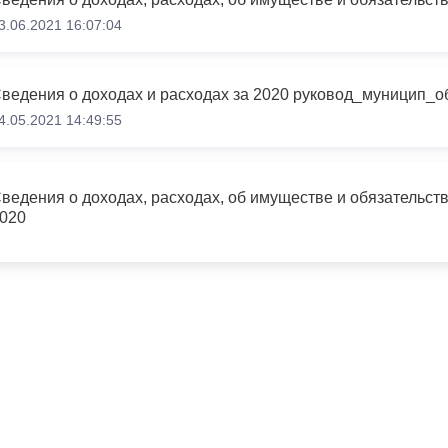
з
ия, постановления
Кадровая политика
3.06.2021 16:07:04
ертиза НПА
Контактная информация
ельности органов
Списки граждан, состоящих на
4.05.2021 14:49:55
амоуправления
учете в качестве нуждающихся 
улучшении жилищных условий п
г. Владикавказ
ведения о доходах, расходах, об имуществе и обязательст
020
анные
Общественное обсуждение
документов стратегического
планирования
 о результатах
Порядок обжалования решений 
действий органов местного
самоуправления