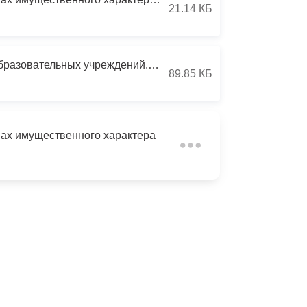
21.14 КБ
Противодействие коррупции
Градостроительная деятельность
Сведения о доходах и расходах за 2020 руковод_муницип_образовательных учреждений.docx
89.85 КБ
Формирование комфортной
в
городской среды
о
Бюджет для граждан
вах имущественного характера
Пространственные сведения
Гражданская оборона в
чрезвычайных ситуациях
Незаконное строительство
и
Информация финансового
органа