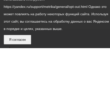
https://yandex.ru/support/metrika/general/opt-out.html Однако это
может повлиять на работу некоторых функций сайта. Используя
этот сайт, вы соглашаетесь на обработку данных о вас Яндексом
в порядке и целях, указанных выше.
Я согласен
График
С понедельника по пятницу – с 9.00 до 18.00
работы
Телефон контакт-центра АМС г. Владикавказ
30-30-30
администрации
звонки принимаются с 9:00 до 18:00
местного
Круглосуточный телефон Единой дежурной
самоуправления
диспетчерской службы
53-19-19
города
Электронная почта:
ams@vladikavkaz.alania.gov.ru