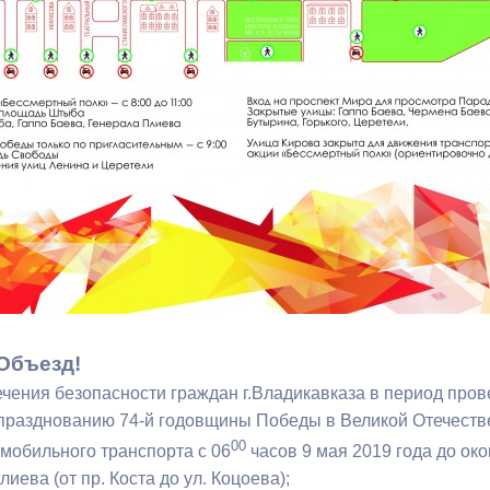
з
ия, постановления
Кадровая политика
ертиза НПА
Контактная информация
ельности органов
Списки граждан, состоящих на
амоуправления
учете в качестве нуждающихся 
улучшении жилищных условий п
г. Владикавказ
анные
Общественное обсуждение
документов стратегического
планирования
Объезд!
ечения безопасности граждан г.Владикавказа в период про
разднованию 74-й годовщины Победы в Великой Отечестве
 о результатах
Порядок обжалования решений 
00
мобильного транспорта с 06
часов 9 мая 2019 года до ок
действий органов местного
лиева (от пр. Коста до ул. Коцоева);
самоуправления