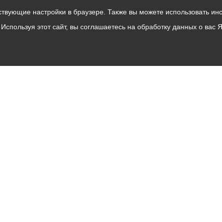
твующие настройки в браузере. Также вы можете использовать инстру
Используя этот сайт, вы соглашаетесь на обработку данных о вас 
Владикавказ
АМС
Интернет приемная
Собрание представителей
Общественный Совет
Пресс-центр
Общественный транспорт