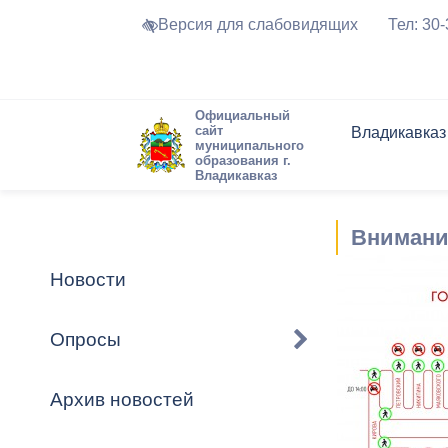
Версия для слабовидящих
Тел: 30
Официальный
сайт
Владикавказ
муниципального
образования г.
Владикавказ
Общие свед
Структура
Интернет-п
Председате
Структура
Новости
Реестры ма
Внимани
Устав город
Торги и Кон
расписание
Обратная с
Комиссии
Новостная 
Актуально
Новости
Города-поб
Программа
Противодей
Достоприме
Опросы
Владикавка
Формы обра
График при
принимаемы
Архив новостей
Презентаци
рассмотрен
городского 