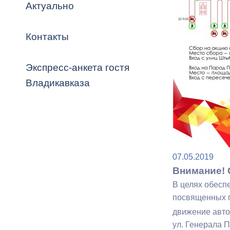
Владикавка
Актуально
Распоряжен
Контакты
ОРВ и эксп
Оценка деят
Экспресс-анкета гостя
местного с
Владикавказа
Открытые д
07.05.2019
Внимание! 
В целях обесп
посвященных п
Информация
движение авто
проверок
ул. Генерала П