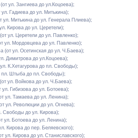
(от ул. Зангиева до ул.Коцоева);
 ул. Гадиева до ул. Митькина);
ный контроль
Выборы 2026
от ул. Митькина до ул. Генерала Плиева);
ул. Кирова до ул. Церетели);
(от ул. Церетели до ул. Павленко);
от ул. Мордовцева до ул. Павленко);
а (от ул. Осетинская до ул. Ч.Баева);
ул. Димитрова до ул.Коцоева);
 ул. К.Хетагурова до пл. Свободы);
т пл. Штыба до пл. Свободы);
(от ул. Войкова до ул. Ч.Баева);
т ул. Гибизова до ул. Ботоева);
от ул. Тамаева до ул. Ленина);
от ул. Революции до ул. Огнева);
л. Свободы до ул. Кирова);
от ул. Ботоева до ул. Ленина);
 ул. Кирова до пер. Беляевского);
от ул. Кирова до ул. Станиславского);