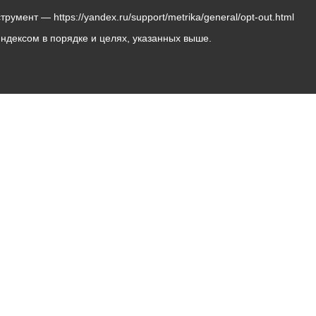
мент — https://yandex.ru/support/metrika/general/opt-out.html
Яндексом в порядке и целях, указанных выше.
Владикавказ, пл. Штыба, №2
Тел:
+7 (8672) 55-00-34
Главный редактор: Биазарти Д. К.
Свидетельство о регистрации СМИ ЭЛ № ФС 77 –
75258 от 07.03.2019 выданное Федеральной Службой
по надзору в сфере связи, информационных
технологий и массовых коммуникаций
Учредитель: Администрация местного самоуправления
г. Владикавказ