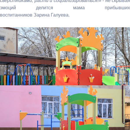
сверстниками, расти и социализироваться!
» - не скрывая
эмоций делится мама прибывших
воспитанников Зарина Галуева.