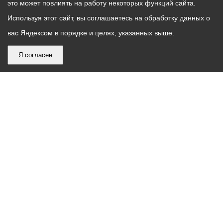
это может повлиять на работу некоторых функций сайта.
Используя этот сайт, вы соглашаетесь на обработку данных о
вас Яндексом в порядке и целях, указанных выше.
Я согласен
График
С понедельника по пятницу – с 9.00 до 18.00
работы
Телефон контакт-центра АМС г. Владикавказ
30-30-30
администрации
звонки принимаются с 9:00 до 18:00
местного
Круглосуточный телефон Единой дежурной
самоуправления
диспетчерской службы
53-19-19