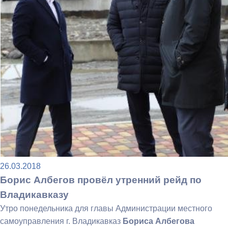
26.03.2018
Борис Албегов провёл утренний рейд по
Владикавказу
Утро понедельника для главы Администрации местного
самоуправления г. Владикавказ
Бориса Албегова