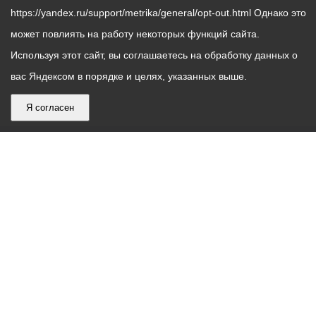
https://yandex.ru/support/metrika/general/opt-out.html Однако это
может повлиять на работу некоторых функций сайта.
Используя этот сайт, вы соглашаетесь на обработку данных о
вас Яндексом в порядке и целях, указанных выше.
Я согласен
График
С понедельника по пятницу – с 9.00 до 18.00
работы
Телефон контакт-центра АМС г. Владикавказ
30-30-30
администрации
звонки принимаются с 9:00 до 18:00
местного
Круглосуточный телефон Единой дежурной