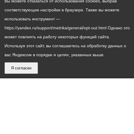
Вы можете отказаться от использования cookies, выбрав
соответствующие настройки в браузере. Также вы можете
использовать инструмент —
https://yandex.ru/support/metrika/general/opt-out.html Однако это
может повлиять на работу некоторых функций сайта.
Используя этот сайт, вы соглашаетесь на обработку данных о
вас Яндексом в порядке и целях, указанных выше.
Я согласен
График
С понедельника по пятницу – с 9.00 до 18.00