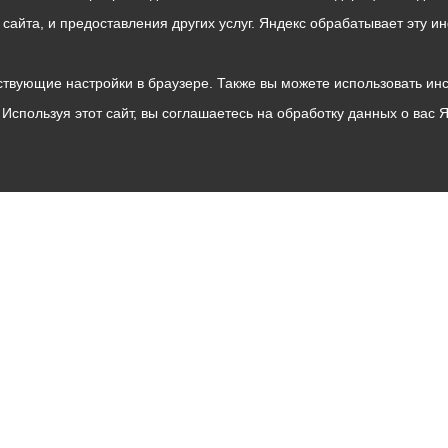
о сайта, и предоставления других услуг. Яндекс обрабатывает эту
твующие настройки в браузере. Также вы можете использовать инстру
Используя этот сайт, вы соглашаетесь на обработку данных о вас 
Владикавказ
АМС
Интернет приемная
Собрание представителей
Общественный Совет
Пресс-центр
Общественный транспорт