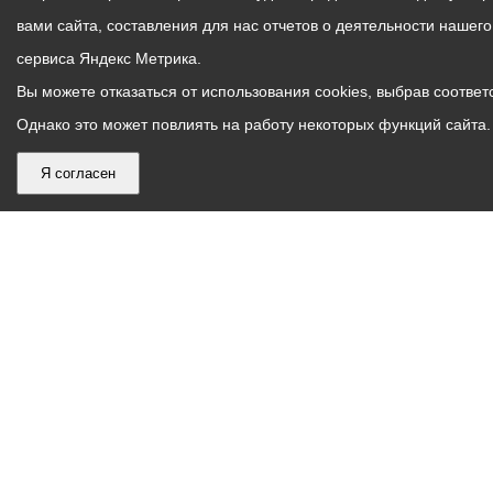
вами сайта, составления для нас отчетов о деятельности нашег
сервиса Яндекс Метрика.
Вы можете отказаться от использования cookies, выбрав соответс
Однако это может повлиять на работу некоторых функций сайта. 
Я согласен
График
С понедельника по пятницу – с 9.00 до 18.00
работы
Телефон контакт-центра АМС г. Владикавказ
30-30-30
администрации
звонки принимаются с 9:00 до 18:00
местного
Круглосуточный телефон Единой дежурной