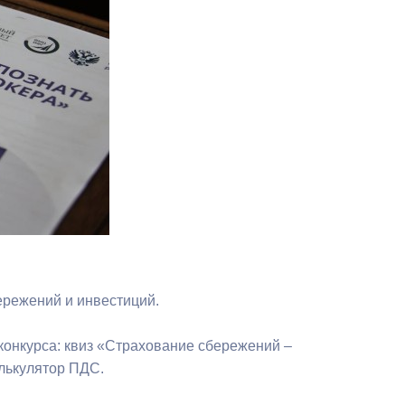
Противодействие коррупции
Градостроительная деятельность
Формирование комфортной
в
городской среды
о
Бюджет для граждан
Пространственные сведения
Гражданская оборона в
чрезвычайных ситуациях
ережений и инвестиций.
Незаконное строительство
конкурса: квиз «Страхование сбережений –
и
Информация финансового
алькулятор ПДС.
органа