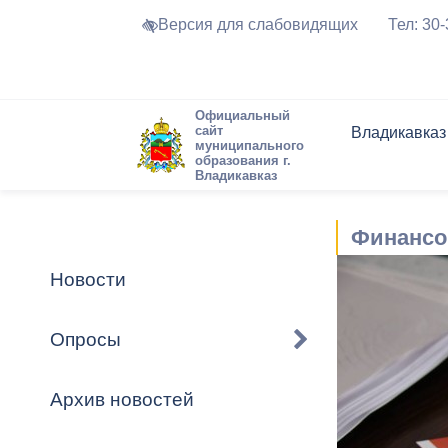
Версия для слабовидящих
Тел: 30
Официальный
сайт
Владикавказ
муниципального
образования г.
Владикавказ
Общие свед
Структура
Интернет-п
Председате
Структура
Новости
Реестры ма
Финансо
Устав город
Торги и Кон
расписание
Обратная с
Комиссии
Новостная 
Актуально
Новости
Города-поб
Программа
Противодей
Достоприме
Опросы
Владикавка
Формы обра
График при
принимаемы
Архив новостей
Презентаци
рассмотрен
городского 