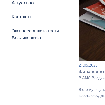
Владикавка
Актуально
Распоряжен
Контакты
ОРВ и эксп
Оценка деят
Экспресс-анкета гостя
местного с
Владикавказа
Открытые д
27.05.2025
Финансово
В АМС Владика
В его муницип
Информация
забота о буду
проверок