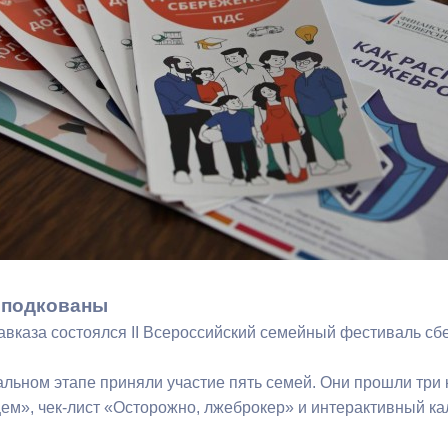
з
ия, постановления
Кадровая политика
ертиза НПА
Контактная информация
ельности органов
Списки граждан, состоящих на
амоуправления
учете в качестве нуждающихся 
улучшении жилищных условий п
г. Владикавказ
анные
Общественное обсуждение
документов стратегического
 подкованы
планирования
вказа состоялся II Всероссийский семейный фестиваль сб
альном этапе приняли участие пять семей. Они прошли три 
 о результатах
Порядок обжалования решений 
щем», чек-лист «Осторожно, лжеброкер» и интерактивный к
действий органов местного
самоуправления