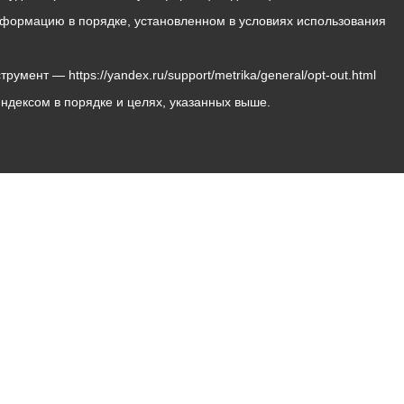
 информацию в порядке, установленном в условиях использования
мент — https://yandex.ru/support/metrika/general/opt-out.html
Яндексом в порядке и целях, указанных выше.
Владикавказ, пл. Штыба, №2
Тел:
+7 (8672) 55-00-34
Главный редактор: Биазарти Д. К.
Свидетельство о регистрации СМИ ЭЛ № ФС 77 –
75258 от 07.03.2019 выданное Федеральной Службой
по надзору в сфере связи, информационных
технологий и массовых коммуникаций