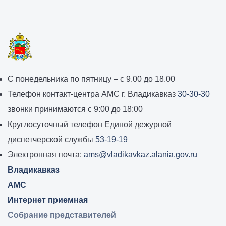
График
С понедельника по пятницу – с 9.00 до 18.00
работы
Телефон контакт-центра АМС г. Владикавказ
30-30-30
администрации
звонки принимаются с 9:00 до 18:00
местного
Круглосуточный телефон Единой дежурной
самоуправления
диспетчерской службы
53-19-19
города
Электронная почта:
ams@vladikavkaz.alania.gov.ru
Владикавказ:
Владикавказ
АМС
Интернет приемная
Собрание представителей