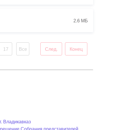
2.6 МБ
17
Все
След.
Конец
г. Владикавказ
в решение Собрания представителей