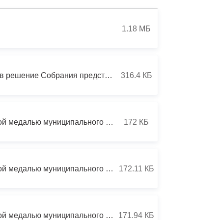
Противодействие коррупции
1.18 МБ
Градостроительная деятельность
Формирование комфортной
в
городской среды
РЕШЕНИЕ от 20 июня 2014г. №54/44 О внесении изменений в решение Собрания представителей г.Владикавказ от 20.12.2013г. № 49/93 «Об утверждении Правил благоустройства территории муниципального образования город Владикавказ»
316.4 КБ
о
Бюджет для граждан
Пространственные сведения
РЕШЕНИЕ от 20 июня 2014г. №54/51 О награждении памятной медалью муниципального образования город Владикавказ (Дзауджикау) «Владикавказ – город воинской славы» Цкаевой Лоры Михайловны
172 КБ
Гражданская оборона в
чрезвычайных ситуациях
РЕШЕНИЕ от 20 июня 2014г. №54/50 О награждении памятной медалью муниципального образования город Владикавказ (Дзауджикау) «Владикавказ – город воинской славы» Карсановой Тамары Константиновны
172.11 КБ
Незаконное строительство
и
Информация финансового
органа
РЕШЕНИЕ от 20 июня 2014г. №54/49 О награждении памятной медалью муниципального образования город Владикавказ (Дзауджикау) «Владикавказ – город воинской славы» Сазыкина Петра Павловича
171.94 КБ