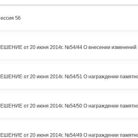
з
ия, постановления
Кадровая политика
ессия 56
ертиза НПА
Контактная информация
ельности органов
Списки граждан, состоящих на
амоуправления
учете в качестве нуждающихся 
улучшении жилищных условий п
г. Владикавказ
анные
Общественное обсуждение
документов стратегического
планирования
 о результатах
Порядок обжалования решений 
действий органов местного
самоуправления