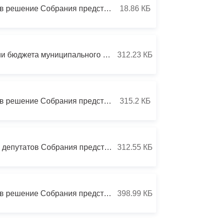
РЕШЕНИЕ от 20 июня 2014г. №54/43 О внесении изменений в решение Собрания представителей г.Владикавказ от 31.05.2011г. №24/22 «Об утверждении Генерального плана муниципального образования городской округ г.Владикавказ»
18.86 КБ
РЕШЕНИЕ от 20 июня 2014г. №54/41 Об отчете об исполнении бюджета муниципального образования г. Владикавказ за I квартал 2014 года
312.23 КБ
РЕШЕНИЕ №54/40 от 20 июня 2014г. О внесении изменений в решение Собрания представителей г.Владикавказ от 5 ноября 2013г. № 46/70 «Об утверждении схемы образования одномандатных избирательных округов по выборам депутатов Собрания представителей г.Влади
315.2 КБ
РЕШЕНИЕ № 54/39 от 20 июня 2014г. О назначении выборов депутатов Собрания представителей г.Владикавказ VI созыва
312.55 КБ
РЕШЕНИЕ №54/42 от 20 июня 2014г. О внесении изменений в решение Собрания представителей г.Владикавказ от 20.12.2013г. №49/92 «О бюджете муниципального образования г.Владикавказ на 2014 год и на плановый период 2015 и 2016 гг.»
398.99 КБ