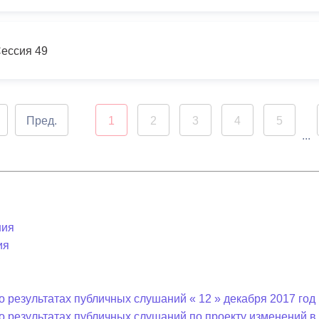
ессия 49
Пред.
1
2
3
4
5
...
ния
ия
 результатах публичных слушаний « 12 » декабря 2017 год 
о результатах публичных слушаний по проекту изменений 