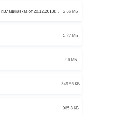
О внесении изменений в решение Собрания представителей г.Владикавказ от 20.12.2013г. №49/92 «О бюджете муниципального образования г.Владикавказ на 2014 год и на плановый период 2015 и 2016 гг.»
2.66 МБ
5.27 МБ
2.6 МБ
349.56 КБ
965.8 КБ