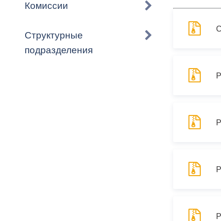
Владикавка
Комиссии
Распоряжен
С
Структурные
ОРВ и эксп
подразделения
Оценка деят
местного с
Открытые д
Информация
проверок