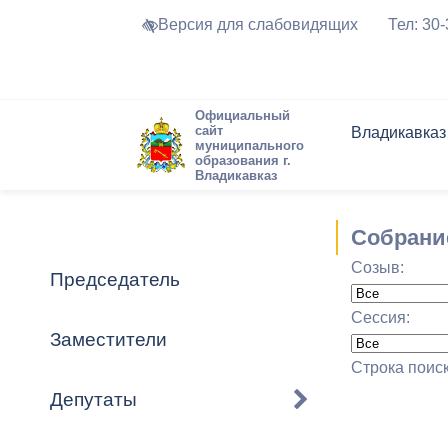
Версия для слабовидящих
Тел: 30
Официальный
сайт
Владикавказ
муниципального
образования г.
Владикавказ
Общие свед
Структура
Интернет-п
Председате
Структура
Новости
Реестры ма
Собрани
Устав город
Торги и Кон
расписание
Созыв:
Обратная с
Комиссии
Новостная 
Актуально
Председатель
Города-поб
Программа
Противодей
Сессия:
Достоприме
Заместители
Владикавка
Формы обра
График при
Строка поис
принимаемы
Депутаты
Презентаци
рассмотрен
городского 