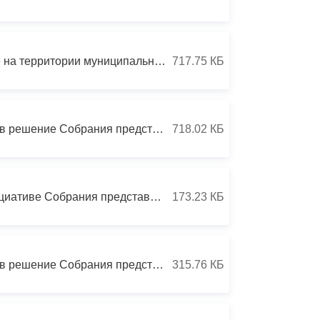
Бесплатная юридическая помощь
РЕШЕНИЕ от 20 июня 2014г. №54/48 О согласии на создание на территории муниципального образования г.Владикавказ зоны территориального развития
717.75 КБ
РЕШЕНИЕ от 20 июня 2014г. №54/47 О внесении изменений в решение Собрания представителей г. Владикавказ от 06.08.2009 №6/46 «Об утверждении положений структурных подразделений AMС г.Владикавказа с правами юридических лиц»
718.02 КБ
РЕШЕНИЕ от 20 июня 2014г. №54/46 О законодательной инициативе Собрания представителей г.Владикавказ «О внесении изменений в Закон Республики Северная Осетия-Алания «О некоторых социальных гарантиях лицам, замещавшим муниципальные должности и должност
173.23 КБ
РЕШЕНИЕ от 20 июня 2014г. №54/45 О внесении изменений в решение Собрания представителей г.Владикавказ от 03.07.2012г. №35/38 «Об утверждении Положения о порядке присвоения (изменения) наименований улиц и иных объектов и установки мемориальных досок (пам
315.76 КБ